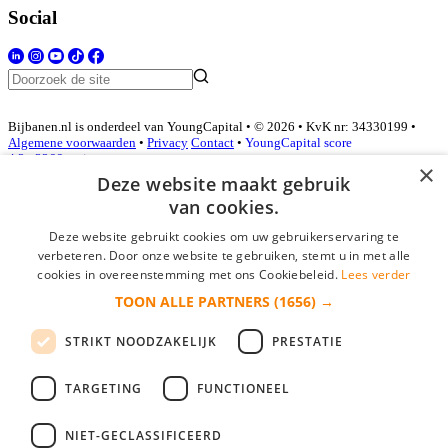
Social
Bijbanen.nl is onderdeel van YoungCapital • © 2026 • KvK nr: 34330199 •
Algemene voorwaarden
•
Privacy
Contact
•
YoungCapital score
4.3 - 3366 reviews
×
Deze website maakt gebruik
van cookies.
Inloggen als bedrijf
Deze website gebruikt cookies om uw gebruikerservaring te
verbeteren. Door onze website te gebruiken, stemt u in met alle
E-mail
*
cookies in overeenstemming met ons Cookiebeleid.
Lees verder
TOON ALLE PARTNERS
(1656) →
Wachtwoord
STRIKT NOODZAKELIJK
PRESTATIE
login gegevens onthouden
Wachtwoord vergeten?
login
TARGETING
FUNCTIONEEL
Bedrijf aanmelden
NIET-GECLASSIFICEERD