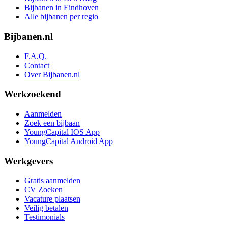
Bijbanen in Eindhoven
Alle bijbanen per regio
Bijbanen.nl
F.A.Q.
Contact
Over Bijbanen.nl
Werkzoekend
Aanmelden
Zoek een bijbaan
YoungCapital IOS App
YoungCapital Android App
Werkgevers
Gratis aanmelden
CV Zoeken
Vacature plaatsen
Veilig betalen
Testimonials