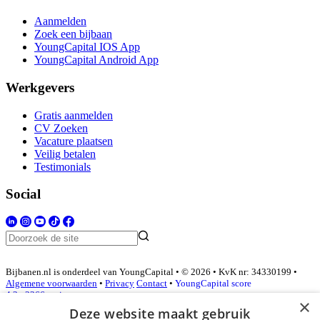
Aanmelden
Zoek een bijbaan
YoungCapital IOS App
YoungCapital Android App
Werkgevers
Gratis aanmelden
CV Zoeken
Vacature plaatsen
Veilig betalen
Testimonials
Social
Bijbanen.nl is onderdeel van YoungCapital • © 2026 • KvK nr: 34330199 •
Algemene voorwaarden
•
Privacy
Contact
•
YoungCapital score
4.3 - 3366 reviews
×
Deze website maakt gebruik