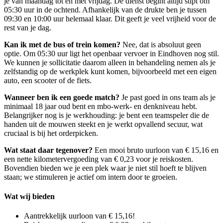
je van maandag tot en met vrijdag. De dienst begint altijd stipt om
05:30 uur in de ochtend. Afhankelijk van de drukte ben je tussen
09:30 en 10:00 uur helemaal klaar. Dit geeft je veel vrijheid voor de
rest van je dag.
Kan ik met de bus of trein komen?
Nee, dat is absoluut geen
optie. Om 05:30 uur ligt het openbaar vervoer in Eindhoven nog stil.
We kunnen je sollicitatie daarom alleen in behandeling nemen als je
zelfstandig op de werkplek kunt komen, bijvoorbeeld met een eigen
auto, een scooter of de fiets.
Wanneer ben ik een goede match?
Je past goed in ons team als je
minimaal 18 jaar oud bent en mbo-werk- en denkniveau hebt.
Belangrijker nog is je werkhouding: je bent een teamspeler die de
handen uit de mouwen steekt en je werkt opvallend secuur, wat
cruciaal is bij het orderpicken.
Wat staat daar tegenover?
Een mooi bruto uurloon van € 15,16 en
een nette kilometervergoeding van € 0,23 voor je reiskosten.
Bovendien bieden we je een plek waar je niet stil hoeft te blijven
staan; we stimuleren je actief om intern door te groeien.
Wat wij bieden
Aantrekkelijk uurloon van € 15,16!