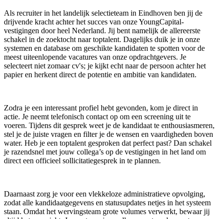
Als recruiter in het landelijk selectieteam in Eindhoven ben jij de
drijvende kracht achter het succes van onze YoungCapital-
vestigingen door heel Nederland. Jij bent namelijk de allereerste
schakel in de zoektocht naar toptalent. Dagelijks duik je in onze
systemen en database om geschikte kandidaten te spotten voor de
meest uiteenlopende vacatures van onze opdrachtgevers. Je
selecteert niet zomaar cv's; je kijkt echt naar de persoon achter het
papier en herkent direct de potentie en ambitie van kandidaten.
Zodra je een interessant profiel hebt gevonden, kom je direct in
actie. Je neemt telefonisch contact op om een screening uit te
voeren. Tijdens dit gesprek weet je de kandidaat te enthousiasmeren,
stel je de juiste vragen en filter je de wensen en vaardigheden boven
water. Heb je een toptalent gesproken dat perfect past? Dan schakel
je razendsnel met jouw collega’s op de vestigingen in het land om
direct een officieel sollicitatiegesprek in te plannen.
Daarnaast zorg je voor een vlekkeloze administratieve opvolging,
zodat alle kandidaatgegevens en statusupdates netjes in het systeem
staan. Omdat het wervingsteam grote volumes verwerkt, bewaar jij