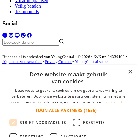
Vacature plaatsen
Veilig betalen
Testimonials
Social
Bijbanen.nl is onderdeel van YoungCapital • © 2026 • KvK nr: 34330199 •
Algemene voorwaarden
•
Privacy
Contact
•
YoungCapital score
4.3 - 3366 reviews
×
Deze website maakt gebruik
van cookies.
Inloggen als bedrijf
Deze website gebruikt cookies om uw gebruikerservaring te
verbeteren. Door onze website te gebruiken, stemt u in met alle
E-mail
*
cookies in overeenstemming met ons Cookiebeleid.
Lees verder
TOON ALLE PARTNERS
(1656) →
Wachtwoord
STRIKT NOODZAKELIJK
PRESTATIE
login gegevens onthouden
Wachtwoord vergeten?
login
TARGETING
FUNCTIONEEL