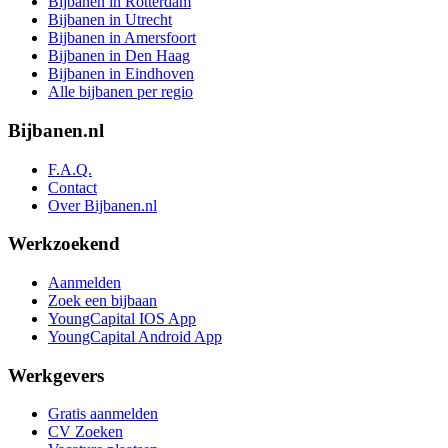
Bijbanen in Rotterdam
Bijbanen in Utrecht
Bijbanen in Amersfoort
Bijbanen in Den Haag
Bijbanen in Eindhoven
Alle bijbanen per regio
Bijbanen.nl
F.A.Q.
Contact
Over Bijbanen.nl
Werkzoekend
Aanmelden
Zoek een bijbaan
YoungCapital IOS App
YoungCapital Android App
Werkgevers
Gratis aanmelden
CV Zoeken