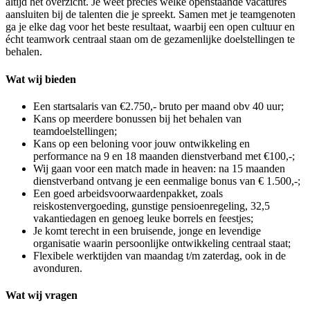
altijd het overzicht. Je weet precies welke openstaande vacatures
aansluiten bij de talenten die je spreekt. Samen met je teamgenoten
ga je elke dag voor het beste resultaat, waarbij een open cultuur en
écht teamwork centraal staan om de gezamenlijke doelstellingen te
behalen.
Wat wij bieden
Een startsalaris van €2.750,- bruto per maand obv 40 uur;
Kans op meerdere bonussen bij het behalen van
teamdoelstellingen;
Kans op een beloning voor jouw ontwikkeling en
performance na 9 en 18 maanden dienstverband met €100,-;
Wij gaan voor een match made in heaven: na 15 maanden
dienstverband ontvang je een eenmalige bonus van € 1.500,-;
Een goed arbeidsvoorwaardenpakket, zoals
reiskostenvergoeding, gunstige pensioenregeling, 32,5
vakantiedagen en genoeg leuke borrels en feestjes;
Je komt terecht in een bruisende, jonge en levendige
organisatie waarin persoonlijke ontwikkeling centraal staat;
Flexibele werktijden van maandag t/m zaterdag, ook in de
avonduren.
Wat wij vragen