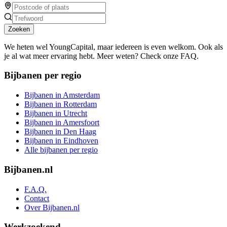
Zoeken
We heten wel YoungCapital, maar iedereen is even welkom. Ook als
je al wat meer ervaring hebt. Meer weten? Check onze FAQ.
Bijbanen per regio
Bijbanen in Amsterdam
Bijbanen in Rotterdam
Bijbanen in Utrecht
Bijbanen in Amersfoort
Bijbanen in Den Haag
Bijbanen in Eindhoven
Alle bijbanen per regio
Bijbanen.nl
F.A.Q.
Contact
Over Bijbanen.nl
Werkzoekend