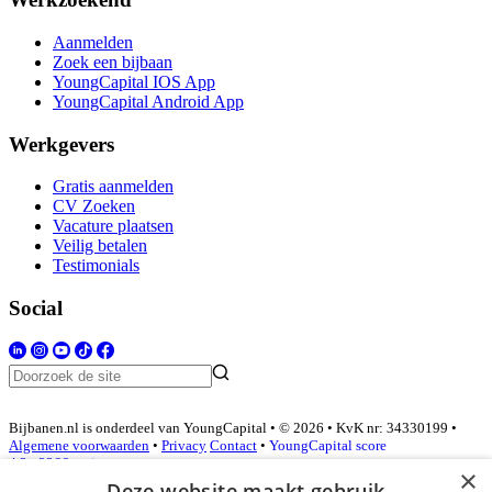
Aanmelden
Zoek een bijbaan
YoungCapital IOS App
YoungCapital Android App
Werkgevers
Gratis aanmelden
CV Zoeken
Vacature plaatsen
Veilig betalen
Testimonials
Social
Bijbanen.nl is onderdeel van YoungCapital • © 2026 • KvK nr: 34330199 •
Algemene voorwaarden
•
Privacy
Contact
•
YoungCapital score
4.3 - 3366 reviews
×
Deze website maakt gebruik