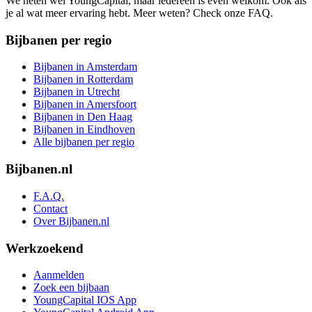
We heten wel YoungCapital, maar iedereen is even welkom. Ook als
je al wat meer ervaring hebt. Meer weten? Check onze FAQ.
Bijbanen per regio
Bijbanen in Amsterdam
Bijbanen in Rotterdam
Bijbanen in Utrecht
Bijbanen in Amersfoort
Bijbanen in Den Haag
Bijbanen in Eindhoven
Alle bijbanen per regio
Bijbanen.nl
F.A.Q.
Contact
Over Bijbanen.nl
Werkzoekend
Aanmelden
Zoek een bijbaan
YoungCapital IOS App