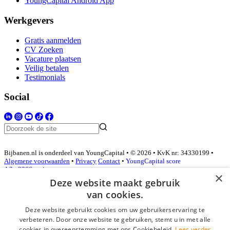
YoungCapital Android App
Werkgevers
Gratis aanmelden
CV Zoeken
Vacature plaatsen
Veilig betalen
Testimonials
Social
Bijbanen.nl is onderdeel van YoungCapital • © 2026 • KvK nr: 34330199 •
Algemene voorwaarden
•
Privacy
Contact
•
YoungCapital score
4.3 - 3366 reviews
×
Deze website maakt gebruik
van cookies.
Inloggen als bedrijf
Deze website gebruikt cookies om uw gebruikerservaring te
verbeteren. Door onze website te gebruiken, stemt u in met alle
E-mail
*
cookies in overeenstemming met ons Cookiebeleid.
Lees verder