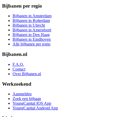
Bijbanen per regio
Bijbanen in Amsterdam
Bijbanen in Rotterdam
Bijbanen in Utrecht
Bijbanen in Amersfoort
Bijbanen in Den Haag
Bijbanen in Eindhoven
Alle bijbanen per regio
Bijbanen.nl
F.A.Q.
Contact
Over Bijbanen.nl
Werkzoekend
Aanmelden
Zoek een bijbaan
YoungCapital IOS App
YoungCapital Android App