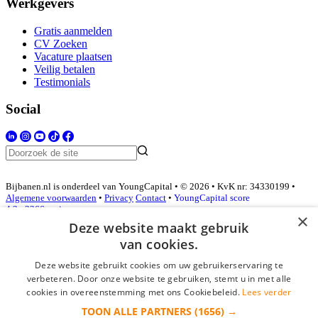
Werkgevers
Gratis aanmelden
CV Zoeken
Vacature plaatsen
Veilig betalen
Testimonials
Social
Bijbanen.nl is onderdeel van YoungCapital • © 2026 • KvK nr: 34330199 •
Algemene voorwaarden
•
Privacy
Contact
•
YoungCapital score
4.3 - 3366 reviews
×
Deze website maakt gebruik
van cookies.
Inloggen als bedrijf
Deze website gebruikt cookies om uw gebruikerservaring te
verbeteren. Door onze website te gebruiken, stemt u in met alle
E-mail
*
cookies in overeenstemming met ons Cookiebeleid.
Lees verder
TOON ALLE PARTNERS
(1656) →
Wachtwoord