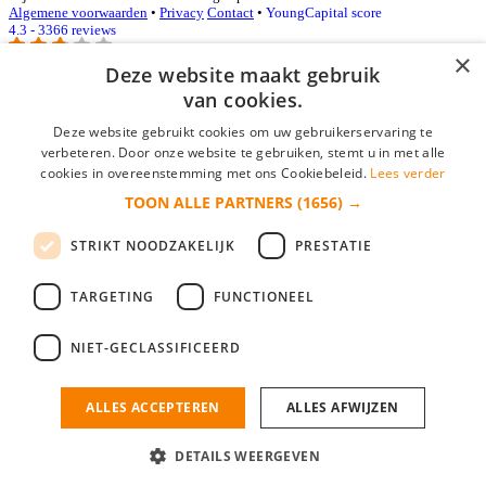
Algemene voorwaarden
•
Privacy
Contact
•
YoungCapital score
4.3 - 3366 reviews
×
Deze website maakt gebruik
van cookies.
Inloggen als bedrijf
Deze website gebruikt cookies om uw gebruikerservaring te
E-mail
*
verbeteren. Door onze website te gebruiken, stemt u in met alle
cookies in overeenstemming met ons Cookiebeleid.
Lees verder
TOON ALLE PARTNERS
(1656) →
Wachtwoord
STRIKT NOODZAKELIJK
PRESTATIE
login gegevens onthouden
Wachtwoord vergeten?
login
TARGETING
FUNCTIONEEL
Bedrijf aanmelden
NIET-GECLASSIFICEERD
Na het aanmelden kun je meteen je vacature plaatsen en heb je je
nieuwe collega/werknemer zo gevonden!
ALLES ACCEPTEREN
ALLES AFWIJZEN
Heb je nog geen gratis bedrijfsprofiel?
DETAILS WEERGEVEN
Bedrijf aanmelden