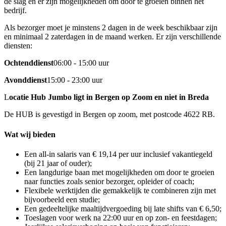
de slag en er zijn mogelijkheden om door te groeien binnen het
bedrijf.
Als bezorger moet je minstens 2 dagen in de week beschikbaar zijn
en minimaal 2 zaterdagen in de maand werken. Er zijn verschillende
diensten:
Ochtenddienst
06:00 - 15:00 uur
Avonddienst
15:00 - 23:00 uur
L
ocatie Hub Jumbo ligt in Bergen op Zoom en niet in Breda
De HUB is gevestigd in Bergen op zoom, met postcode 4622 RB.
Wat wij bieden
Een all-in salaris van € 19,14 per uur inclusief vakantiegeld
(bij 21 jaar of ouder);
Een langdurige baan met mogelijkheden om door te groeien
naar functies zoals senior bezorger, opleider of coach;
Flexibele werktijden die gemakkelijk te combineren zijn met
bijvoorbeeld een studie;
Een gedeeltelijke maaltijdvergoeding bij late shifts van € 6,50;
Toeslagen voor werk na 22:00 uur en op zon- en feestdagen;