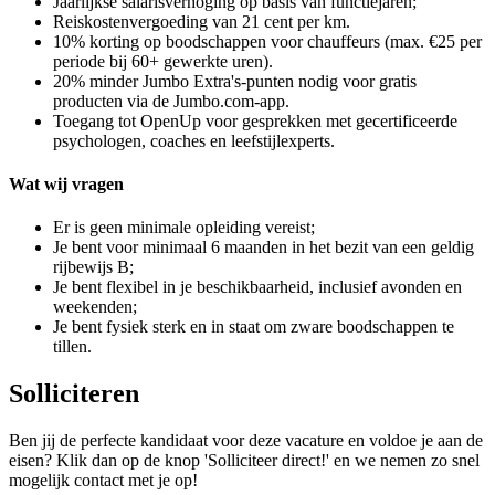
Jaarlijkse salarisverhoging op basis van functiejaren;
Reiskostenvergoeding van 21 cent per km.
10% korting op boodschappen voor chauffeurs (max. €25 per
periode bij 60+ gewerkte uren).
20% minder Jumbo Extra's-punten nodig voor gratis
producten via de Jumbo.com-app.
Toegang tot OpenUp voor gesprekken met gecertificeerde
psychologen, coaches en leefstijlexperts.
Wat wij vragen
Er is geen minimale opleiding vereist;
Je bent voor minimaal 6 maanden in het bezit van een geldig
rijbewijs B;
Je bent flexibel in je beschikbaarheid, inclusief avonden en
weekenden;
Je bent fysiek sterk en in staat om zware boodschappen te
tillen.
Solliciteren
Ben jij de perfecte kandidaat voor deze vacature en voldoe je aan de
eisen? Klik dan op de knop 'Solliciteer direct!' en we nemen zo snel
mogelijk contact met je op!