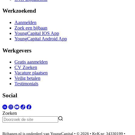
Werkzoekend
Aanmelden
Zoek een bijbaan
YoungCapital IOS App
YoungCapital Android App
Werkgevers
Gratis aanmelden
CV Zoeken
Vacature plaatsen
Veilig betalen
Testimonials
Social
Zoeken
Bijbanen.nl is onderdeel van YoungCapital • © 2026 • KvK nr: 34330199 •