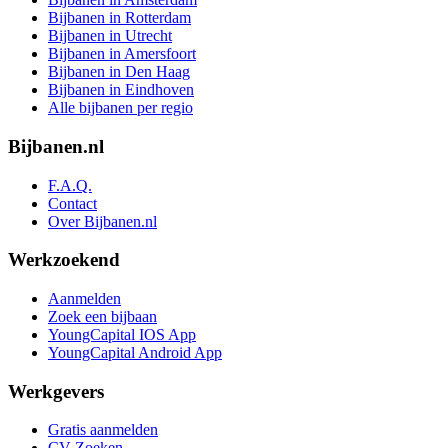
Bijbanen in Rotterdam
Bijbanen in Utrecht
Bijbanen in Amersfoort
Bijbanen in Den Haag
Bijbanen in Eindhoven
Alle bijbanen per regio
Bijbanen.nl
F.A.Q.
Contact
Over Bijbanen.nl
Werkzoekend
Aanmelden
Zoek een bijbaan
YoungCapital IOS App
YoungCapital Android App
Werkgevers
Gratis aanmelden
CV Zoeken