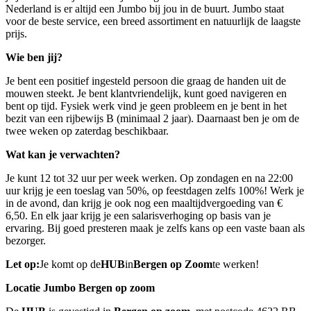
Nederland is er altijd een Jumbo bij jou in de buurt. Jumbo staat
voor de beste service, een breed assortiment en natuurlijk de laagste
prijs.
Wie ben jij?
Je bent een positief ingesteld persoon die graag de handen uit de
mouwen steekt. Je bent klantvriendelijk, kunt goed navigeren en
bent op tijd. Fysiek werk vind je geen probleem en je bent in het
bezit van een rijbewijs B (minimaal 2 jaar). Daarnaast ben je om de
twee weken op zaterdag beschikbaar.
Wat kan je verwachten?
Je kunt 12 tot 32 uur per week werken. Op zondagen en na 22:00
uur krijg je een toeslag van 50%, op feestdagen zelfs 100%! Werk je
in de avond, dan krijg je ook nog een maaltijdvergoeding van €
6,50. En elk jaar krijg je een salarisverhoging op basis van je
ervaring. Bij goed presteren maak je zelfs kans op een vaste baan als
bezorger.
Let op:
Je komt op de
HUB
in
Bergen op Zoom
te werken!
Locatie Jumbo Bergen op zoom