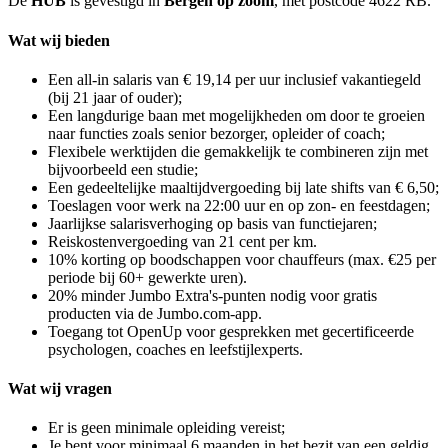
De
HUB
is gevestigd in
Bergen op zoom
, met postcode 4622 RB.
Wat wij bieden
Een all-in salaris van € 19,14 per uur inclusief vakantiegeld
(bij 21 jaar of ouder);
Een langdurige baan met mogelijkheden om door te groeien
naar functies zoals senior bezorger, opleider of coach;
Flexibele werktijden die gemakkelijk te combineren zijn met
bijvoorbeeld een studie;
Een gedeeltelijke maaltijdvergoeding bij late shifts van € 6,50;
Toeslagen voor werk na 22:00 uur en op zon- en feestdagen;
Jaarlijkse salarisverhoging op basis van functiejaren;
Reiskostenvergoeding van 21 cent per km.
10% korting op boodschappen voor chauffeurs (max. €25 per
periode bij 60+ gewerkte uren).
20% minder Jumbo Extra's-punten nodig voor gratis
producten via de Jumbo.com-app.
Toegang tot OpenUp voor gesprekken met gecertificeerde
psychologen, coaches en leefstijlexperts.
Wat wij vragen
Er is geen minimale opleiding vereist;
Je bent voor minimaal 6 maanden in het bezit van een geldig