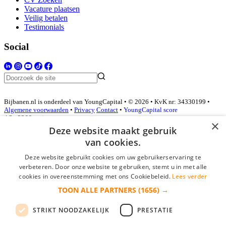
Vacature plaatsen
Veilig betalen
Testimonials
Social
Bijbanen.nl is onderdeel van YoungCapital • © 2026 • KvK nr: 34330199 •
Algemene voorwaarden
•
Privacy
Contact
•
YoungCapital score
4.3 - 3366 reviews
×
Deze website maakt gebruik
van cookies.
Inloggen als bedrijf
Deze website gebruikt cookies om uw gebruikerservaring te
verbeteren. Door onze website te gebruiken, stemt u in met alle
E-mail
*
cookies in overeenstemming met ons Cookiebeleid.
Lees verder
TOON ALLE PARTNERS
(1656) →
Wachtwoord
STRIKT NOODZAKELIJK
PRESTATIE
login gegevens onthouden
Wachtwoord vergeten?