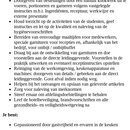
Doorgeven van bestellingen door een minuut kookwerk uit te
voeren, portioneren en garneren volgens vastgelegde
instructies m.b.t. Ingrediënten, receptuur, werkwijze en
externe presentatie
Houd toezicht op de activiteiten van de studenten, geef
instructies en let op de kwaliteit en naleving van de
hygiënevoorschriften
Bereiden van eenvoudige maaltijden voor medewerkers,
speciale garnituren voor recepties en, afhankelijk van het
bedrijf, voor ontbijt / ontbijtbuffet
Draag bij aan de ontwikkeling van garnituren en doe
voorstellen aan de directe leidinggevende. Voorstellen in de
praktijk uitwerken en eventueel receptinstructies opstellen
Reiniging van de werkomgeving, keukenapparatuur en
machines: doorgeven van details / gebreken aan de direct
leidinggevende. Gooi afval indien nodig weg.
Helpen bij het ontvangen en opslaan van geleverde artikelen
Zorg voor naleving van merknormen
Streef ernaar om afdelingsdoelstellingen te behalen
Leef de hotelbeveiliging, brandvoorschriften en alle
gezondheids- en veiligheidswetgeving na
Je bent:
Gepassioneerd door gastvrijheid en ervaren in de keuken