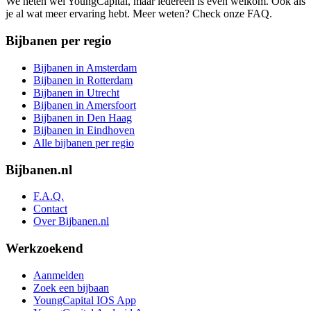
We heten wel YoungCapital, maar iedereen is even welkom. Ook als
je al wat meer ervaring hebt. Meer weten? Check onze FAQ.
Bijbanen per regio
Bijbanen in Amsterdam
Bijbanen in Rotterdam
Bijbanen in Utrecht
Bijbanen in Amersfoort
Bijbanen in Den Haag
Bijbanen in Eindhoven
Alle bijbanen per regio
Bijbanen.nl
F.A.Q.
Contact
Over Bijbanen.nl
Werkzoekend
Aanmelden
Zoek een bijbaan
YoungCapital IOS App