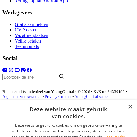
YoungCapital Android App
Werkgevers
Gratis aanmelden
CV Zoeken
Vacature plaatsen
Veilig betalen
Testimonials
Social
Bijbanen.nl is onderdeel van YoungCapital • © 2026 • KvK nr: 34330199 •
Algemene voorwaarden
•
Privacy
Contact
•
YoungCapital score
4.3 - 3366 reviews
×
Deze website maakt gebruik
van cookies.
Inloggen als bedrijf
Deze website gebruikt cookies om uw gebruikerservaring te
verbeteren. Door onze website te gebruiken, stemt u in met alle
E-mail
*
cookies in overeenstemming met ons Cookiebeleid.
Lees verder