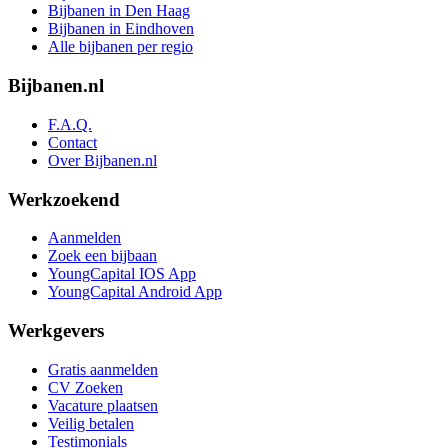
Bijbanen in Den Haag
Bijbanen in Eindhoven
Alle bijbanen per regio
Bijbanen.nl
F.A.Q.
Contact
Over Bijbanen.nl
Werkzoekend
Aanmelden
Zoek een bijbaan
YoungCapital IOS App
YoungCapital Android App
Werkgevers
Gratis aanmelden
CV Zoeken
Vacature plaatsen
Veilig betalen
Testimonials