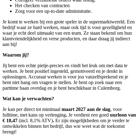
Het checken van contracten
Zorg voor een up-to-date administratie.
Je komt te werken bij een grote speler in de supermarktwereld. Een
bedrijf waar ze hard werken, maar ook tijd is voor gezelligheid en
waar je echt deel uitmaakt van een team. Ze staan bekend om hun
klantvriendelijkheid en verse producten, en daar draag jij indirect
aan bij!
Waarom jij?
Jij bent een echte pietje-precies en vindt het leuk om met data te
werken. Je bent positief ingesteld, gemotiveerd en je denkt in
oplossingen. Accuraat werken is voor jou vanzelfsprekend en je
bent niet bang om vragen te stellen. Je bent op zoek naar een
parttime baan overdag en je bent beschikbaar in Culemborg.
Wat kan je verwachten?
Je kan per direct tot minimaal
maart 2027 aan de slag
, voor
fulltime, met kans op verlenging
.
Je verdient een goed
uurloon van
€ 18,47
(incl. 8,1% ATV)
.
Er zijn mogelijkheden om je verder te
ontwikkelen binnen het bedrijf, dus wie weet wat de toekomst
brengt!