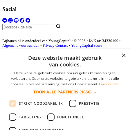
Social
Bijbanen.nl is onderdeel van YoungCapital • © 2026 • KvK nr: 34330199 •
Algemene voorwaarden
•
Privacy
Contact
•
YoungCapital score
4.3 - 3366 reviews
×
Deze website maakt gebruik
van cookies.
Inloggen als bedrijf
Deze website gebruikt cookies om uw gebruikerservaring te
verbeteren. Door onze website te gebruiken, stemt u in met alle
E-mail
*
cookies in overeenstemming met ons Cookiebeleid.
Lees verder
TOON ALLE PARTNERS
(1656) →
Wachtwoord
STRIKT NOODZAKELIJK
PRESTATIE
login gegevens onthouden
Wachtwoord vergeten?
login
TARGETING
FUNCTIONEEL
Bedrijf aanmelden