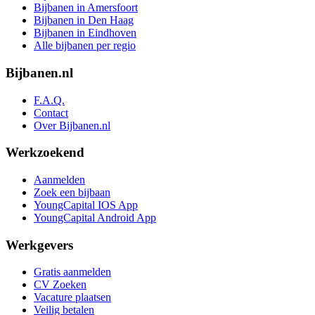
Bijbanen in Amersfoort
Bijbanen in Den Haag
Bijbanen in Eindhoven
Alle bijbanen per regio
Bijbanen.nl
F.A.Q.
Contact
Over Bijbanen.nl
Werkzoekend
Aanmelden
Zoek een bijbaan
YoungCapital IOS App
YoungCapital Android App
Werkgevers
Gratis aanmelden
CV Zoeken
Vacature plaatsen
Veilig betalen