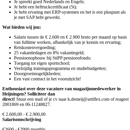
Je spreekt goed Nederlands en Engels;
Je hebt een heftruckcertificaat (5t);
Je hebt ervaring met ERP-systemen en het is een pluspunt als
je met SAP hebt gewerkt.
Wat bieden wij jou:
Salaris tussen de € 2.600 en € 2.900 bruto per maand op basis
van fulltime werken, afhankelijk van je kennis en ervaring;
Reiskostenvergoeding;
25 vakantiedagen en 8% vakantiegeld;
Pensioenopbouw bij StiPP pensioenfonds;
Toegang tot eigen sportschool;
Veelzijdig trainingsprogramma en studiebudgetten;
Doorgroeimogelijkheden;
Een vast contract in het vooruitzicht!
Enthousiast over deze vacature van magazijnmedewerker in
Heijningen? Solliciteer dan
direct!
Stuur een mail of je cv naar k.demeij@artiflex.com of reageer 
2001869 en 06-11248827.
€ 2.600,00 - € 2.900,00
Salarisomschrijving
€2600 - €2900 monthly