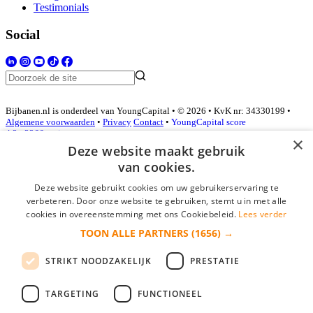
Testimonials
Social
Bijbanen.nl is onderdeel van YoungCapital • © 2026 • KvK nr: 34330199 •
Algemene voorwaarden
•
Privacy
Contact
•
YoungCapital score
4.3 - 3366 reviews
×
Deze website maakt gebruik
van cookies.
Inloggen als bedrijf
Deze website gebruikt cookies om uw gebruikerservaring te
verbeteren. Door onze website te gebruiken, stemt u in met alle
E-mail
*
cookies in overeenstemming met ons Cookiebeleid.
Lees verder
TOON ALLE PARTNERS
(1656) →
Wachtwoord
STRIKT NOODZAKELIJK
PRESTATIE
login gegevens onthouden
Wachtwoord vergeten?
login
TARGETING
FUNCTIONEEL