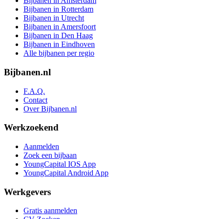
Bijbanen in Amsterdam
Bijbanen in Rotterdam
Bijbanen in Utrecht
Bijbanen in Amersfoort
Bijbanen in Den Haag
Bijbanen in Eindhoven
Alle bijbanen per regio
Bijbanen.nl
F.A.Q.
Contact
Over Bijbanen.nl
Werkzoekend
Aanmelden
Zoek een bijbaan
YoungCapital IOS App
YoungCapital Android App
Werkgevers
Gratis aanmelden