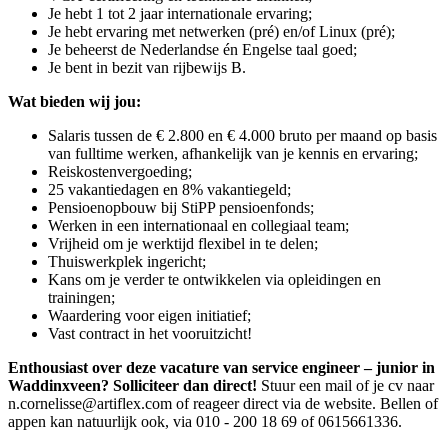
Je hebt 1 tot 2 jaar internationale ervaring;
Je hebt ervaring met netwerken (pré) en/of Linux (pré);
Je beheerst de Nederlandse én Engelse taal goed;
Je bent in bezit van rijbewijs B.
Wat bieden wij jou:
Salaris tussen de € 2.800 en € 4.000 bruto per maand op basis
van fulltime werken, afhankelijk van je kennis en ervaring;
Reiskostenvergoeding;
25 vakantiedagen en 8% vakantiegeld;
Pensioenopbouw bij StiPP pensioenfonds;
Werken in een internationaal en collegiaal team;
Vrijheid om je werktijd flexibel in te delen;
Thuiswerkplek ingericht;
Kans om je verder te ontwikkelen via opleidingen en
trainingen;
Waardering voor eigen initiatief;
Vast contract in het vooruitzicht!
Enthousiast over deze vacature van service engineer – junior in
Waddinxveen? Solliciteer dan direct!
Stuur een mail of je cv naar
n.cornelisse@artiflex.com of reageer direct via de website. Bellen of
appen kan natuurlijk ook, via 010 - 200 18 69 of 0615661336.