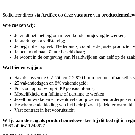
Solliciteer direct via
Artiflex
op deze
vacature
van
productiemede
Wie zoeken wij:
Je vindt het niet erg om in een koude omgeving te werken;
Je werkt graag zelfstandig;
Je begrijpt en spreekt Nederlands, zodat je de juiste producten v
Je bent minimaal 32 uur beschikbaar;
Je woont in de omgeving van Naaldwijk en kan zelf op de zaa
Wat bieden wij jou:
Salaris tussen de € 2.550 en € 2.850 bruto per uur, afhankelijk
25 vakantiedagen en 8% vakantiegeld;
Pensioenopbouw bij StiPP pensioenfonds;
Mogelijkheid om fulltime of parttime te werken;
Jezelf ontwikkelen en eventueel doorgroeien naar orderpicker m
Beschermende kleding van het bedrijf zodat je lekker warm blijf
Vast contract in het vooruitzicht.
Wil je aan de slag als productiemedewerker bij dit bedrijf in reg
18 69 of 06-11248827.