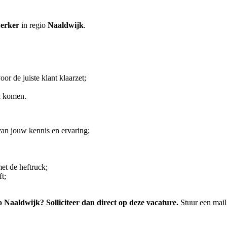
werker
in regio
Naaldwijk
.
oor de juiste klant klaarzet;
k komen.
 van jouw kennis en ervaring;
et de heftruck;
t;
io Naaldwijk? Solliciteer dan direct op deze vacature.
Stuur een mail