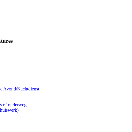
tures
de Avond/Nachtdienst
is of onderweg.
Thuiswerk)