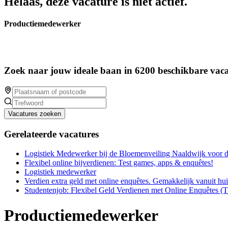
Helaas, deze vacature is niet actief.
Productiemedewerker
Zoek naar jouw ideale baan in 6200 beschikbare vaca
Vacatures zoeken
Gerelateerde vacatures
Logistiek Medewerker bij de Bloemenveiling Naaldwijk voor 
Flexibel online bijverdienen: Test games, apps & enquêtes!
Logistiek medewerker
Verdien extra geld met online enquêtes. Gemakkelijk vanuit hu
Studentenjob: Flexibel Geld Verdienen met Online Enquêtes (
Productiemedewerker