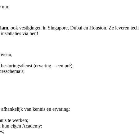
 uur.
edam
, ook vestigingen in Singapore, Dubai en Houston. Ze leveren tech
nstallaties via hen!
niveau;
besturingsdienst (ervaring = een pré);
ocesschema’s;
 afhankelijk van kennis en ervaring;
huis te werken;
ia hun eigen Academy;
es;