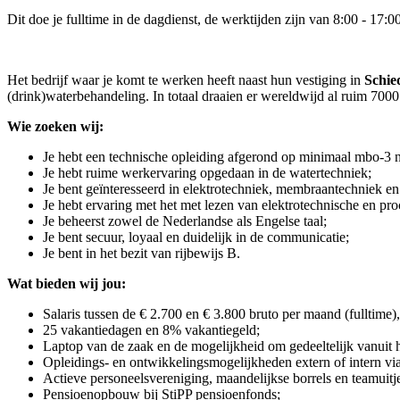
Dit doe je fulltime in de dagdienst, de werktijden zijn van 8:00 - 17:00
Het bedrijf waar je komt te werken heeft naast hun vestiging in
Schi
(drink)waterbehandeling. In totaal draaien er wereldwijd al ruim 7000 i
Wie zoeken wij:
Je hebt een technische opleiding afgerond op minimaal mbo-3 
Je hebt ruime werkervaring opgedaan in de watertechniek;
Je bent geïnteresseerd in elektrotechniek, membraantechniek en 
Je hebt ervaring met het met lezen van elektrotechnische en pr
Je beheerst zowel de Nederlandse als Engelse taal;
Je bent secuur, loyaal en duidelijk in de communicatie;
Je bent in het bezit van rijbewijs B.
Wat bieden wij jou:
Salaris tussen de € 2.700 en € 3.800 bruto per maand (fulltime),
25 vakantiedagen en 8% vakantiegeld;
Laptop van de zaak en de mogelijkheid om gedeeltelijk vanuit 
Opleidings- en ontwikkelingsmogelijkheden extern of intern v
Actieve personeelsvereniging, maandelijkse borrels en teamuitj
Pensioenopbouw bij StiPP pensioenfonds;