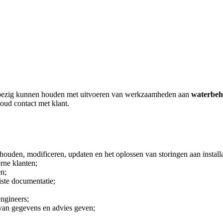
h bezig kunnen houden met uitvoeren van werkzaamheden aan
waterbeha
oud contact met klant.
ouden, modificeren, updaten en het oplossen van storingen aan installa
rne klanten;
en;
iste documentatie;
engineers;
 van gegevens en advies geven;