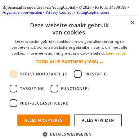
Bijbanen.nl is onderdeel van YoungCapital • © 2026 • KvK nr: 34330199 •
Algemene voorwaarden
•
Privacy
Contact
•
YoungCapital score
4.3 - 3366 reviews
×
Deze website maakt gebruik
van cookies.
Inloggen als bedrijf
Deze website gebruikt cookies om uw gebruikerservaring te
verbeteren. Door onze website te gebruiken, stemt u in met alle
E-mail
*
cookies in overeenstemming met ons Cookiebeleid.
Lees verder
TOON ALLE PARTNERS
(1656) →
Wachtwoord
STRIKT NOODZAKELIJK
PRESTATIE
login gegevens onthouden
Wachtwoord vergeten?
login
TARGETING
FUNCTIONEEL
Bedrijf aanmelden
NIET-GECLASSIFICEERD
Na het aanmelden kun je meteen je vacature plaatsen en heb je je
nieuwe collega/werknemer zo gevonden!
ALLES ACCEPTEREN
ALLES AFWIJZEN
Heb je nog geen gratis bedrijfsprofiel?
DETAILS WEERGEVEN
Bedrijf aanmelden