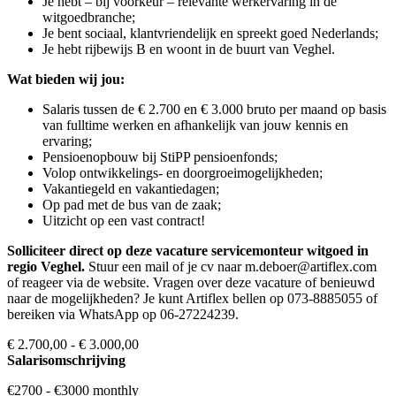
Je hebt – bij voorkeur – relevante werkervaring in de
witgoedbranche;
Je bent sociaal, klantvriendelijk en spreekt goed Nederlands;
Je hebt rijbewijs B en woont in de buurt van Veghel.
Wat bieden wij jou:
Salaris tussen de € 2.700 en € 3.000 bruto per maand op basis
van fulltime werken en afhankelijk van jouw kennis en
ervaring;
Pensioenopbouw bij StiPP pensioenfonds;
Volop ontwikkelings- en doorgroeimogelijkheden;
Vakantiegeld en vakantiedagen;
Op pad met de bus van de zaak;
Uitzicht op een vast contract!
Solliciteer direct op deze vacature servicemonteur witgoed in
regio Veghel.
Stuur een mail of je cv naar m.deboer@artiflex.com
of reageer via de website. Vragen over deze vacature of benieuwd
naar de mogelijkheden? Je kunt Artiflex bellen op 073-8885055 of
bereiken via WhatsApp op 06-27224239.
€ 2.700,00 - € 3.000,00
Salarisomschrijving
€2700 - €3000 monthly