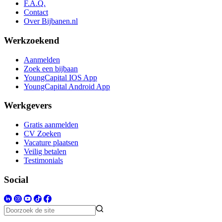
F.A.Q.
Contact
Over Bijbanen.nl
Werkzoekend
Aanmelden
Zoek een bijbaan
YoungCapital IOS App
YoungCapital Android App
Werkgevers
Gratis aanmelden
CV Zoeken
Vacature plaatsen
Veilig betalen
Testimonials
Social