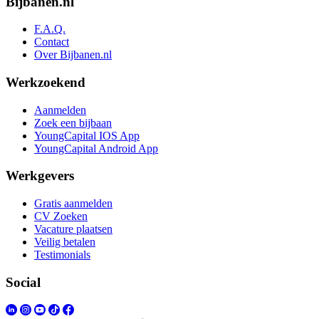
Bijbanen.nl
F.A.Q.
Contact
Over Bijbanen.nl
Werkzoekend
Aanmelden
Zoek een bijbaan
YoungCapital IOS App
YoungCapital Android App
Werkgevers
Gratis aanmelden
CV Zoeken
Vacature plaatsen
Veilig betalen
Testimonials
Social