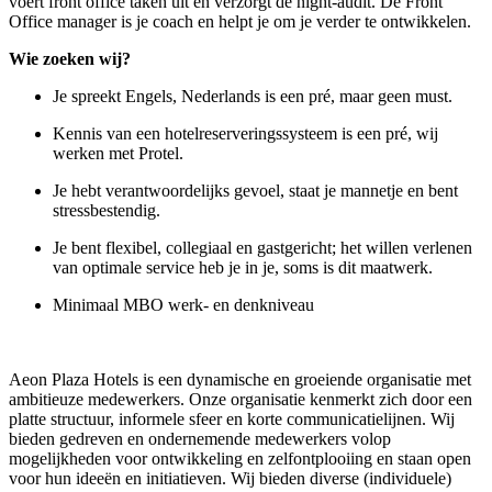
voert front office taken uit en verzorgt de night-audit. De Front
Office manager is je coach en helpt je om je verder te ontwikkelen.
Wie zoeken wij?
Je spreekt Engels, Nederlands is een pré, maar geen must.
Kennis van een hotelreserveringssysteem is een pré, wij
werken met Protel.
Je hebt verantwoordelijks gevoel, staat je mannetje en bent
stressbestendig.
Je bent flexibel, collegiaal en gastgericht; het willen verlenen
van optimale service heb je in je, soms is dit maatwerk.
Minimaal MBO werk- en denkniveau
​Aeon Plaza Hotels is een dynamische en groeiende organisatie met
ambitieuze medewerkers. Onze organisatie kenmerkt zich door een
platte structuur, informele sfeer en korte communicatielijnen. Wij
bieden gedreven en ondernemende medewerkers volop
mogelijkheden voor ontwikkeling en zelfontplooiing en staan open
voor hun ideeën en initiatieven. Wij bieden diverse (individuele)