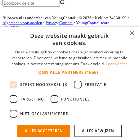
Bijbanen.nl is onderdeel van YoungCapital • © 2026 • KvK nr: 34330199 •
Algemene voorwaarden
•
Privacy
Contact
•
YoungCapital score
4.3 - 3366 reviews
×
Deze website maakt gebruik
van cookies.
Inloggen als bedrijf
Deze website gebruikt cookies om uw gebruikerservaring te
verbeteren. Door onze website te gebruiken, stemt u in met alle
E-mail
*
cookies in overeenstemming met ons Cookiebeleid.
Lees verder
TOON ALLE PARTNERS
(1656) →
Wachtwoord
STRIKT NOODZAKELIJK
PRESTATIE
login gegevens onthouden
Wachtwoord vergeten?
login
TARGETING
FUNCTIONEEL
Bedrijf aanmelden
NIET-GECLASSIFICEERD
Na het aanmelden kun je meteen je vacature plaatsen en heb je je
nieuwe collega/werknemer zo gevonden!
ALLES ACCEPTEREN
ALLES AFWIJZEN
Heb je nog geen gratis bedrijfsprofiel?