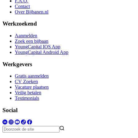
F.A.Q.
Contact
Over Bijbanen.nl
Werkzoekend
Aanmelden
Zoek een bijbaan
YoungCapital IOS App
YoungCapital Android App
Werkgevers
Gratis aanmelden
CV Zoeken
Vacature plaatsen
Veilig betalen
Testimonials
Social