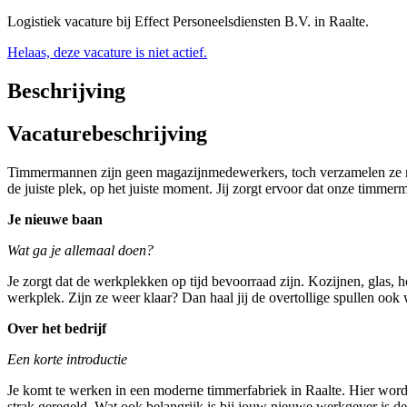
Logistiek vacature bij Effect Personeelsdiensten B.V. in Raalte.
Helaas, deze vacature is niet actief.
Beschrijving
Vacaturebeschrijving
Timmermannen zijn geen magazijnmedewerkers, toch verzamelen ze nu ze
de juiste plek, op het juiste moment. Jij zorgt ervoor dat onze timm
Je nieuwe baan
Wat ga je allemaal doen?
Je zorgt dat de werkplekken op tijd bevoorraad zijn. Kozijnen, glas, hou
werkplek. Zijn ze weer klaar? Dan haal jij de overtollige spullen ook
Over het bedrijf
Een korte introductie
Je komt te werken in een moderne timmerfabriek in Raalte. Hier wor
strak geregeld. Wat ook belangrijk is bij jouw nieuwe werkgever is de