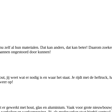
lf al hun materialen. Dat kan anders, dat kan beter! Daarom zoeken we
ermannen ongestoord door kunnen!
t, jij weet wat er nodig is en waar het staat. Je rijdt met de heftruck, h
 weer op!
dt er gewerkt met hout, glas en aluminium. Vaak voor grote nieuwbouw
 werksfeer en werkomgeving. Jij, als medewerker staat hierbij centraal. 