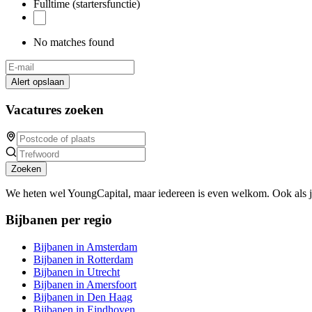
Fulltime (startersfunctie)
No matches found
Alert opslaan
Vacatures zoeken
Zoeken
We heten wel YoungCapital, maar iedereen is even welkom. Ook als 
Bijbanen per regio
Bijbanen in Amsterdam
Bijbanen in Rotterdam
Bijbanen in Utrecht
Bijbanen in Amersfoort
Bijbanen in Den Haag
Bijbanen in Eindhoven