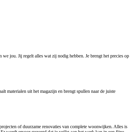
 jou. Jij regelt alles wat zij nodig hebben. Je brengt het precies op
aalt materialen uit het magazijn en brengt spullen naar de juiste
projecten of duurzame renovaties van complete woonwijken. Alles is
Er wordt ervoor gezorgd dat je veilig aan het werk kan in een fijne