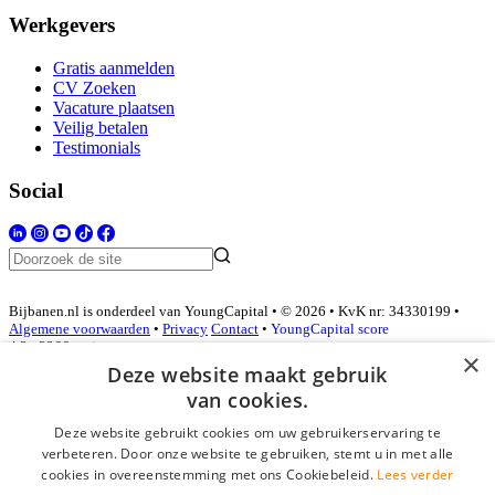
Werkgevers
Gratis aanmelden
CV Zoeken
Vacature plaatsen
Veilig betalen
Testimonials
Social
Bijbanen.nl is onderdeel van YoungCapital • © 2026 • KvK nr: 34330199 •
Algemene voorwaarden
•
Privacy
Contact
•
YoungCapital score
4.3 - 3366 reviews
×
Deze website maakt gebruik
van cookies.
Inloggen als bedrijf
Deze website gebruikt cookies om uw gebruikerservaring te
verbeteren. Door onze website te gebruiken, stemt u in met alle
E-mail
*
cookies in overeenstemming met ons Cookiebeleid.
Lees verder