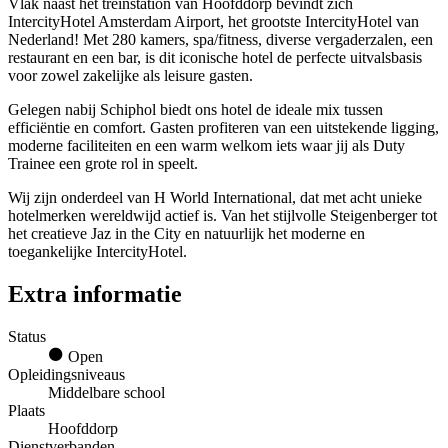
Vlak naast het treinstation van Hoofddorp bevindt zich
IntercityHotel Amsterdam Airport, het grootste IntercityHotel van
Nederland! Met 280 kamers, spa/fitness, diverse vergaderzalen, een
restaurant en een bar, is dit iconische hotel de perfecte uitvalsbasis
voor zowel zakelijke als leisure gasten.
Gelegen nabij Schiphol biedt ons hotel de ideale mix tussen
efficiëntie en comfort. Gasten profiteren van een uitstekende ligging,
moderne faciliteiten en een warm welkom iets waar jij als Duty
Trainee een grote rol in speelt.
Wij zijn onderdeel van H World International, dat met acht unieke
hotelmerken wereldwijd actief is. Van het stijlvolle Steigenberger tot
het creatieve Jaz in the City en natuurlijk het moderne en
toegankelijke IntercityHotel.
Extra informatie
Status
Open
Opleidingsniveaus
Middelbare school
Plaats
Hoofddorp
Dienstverbanden