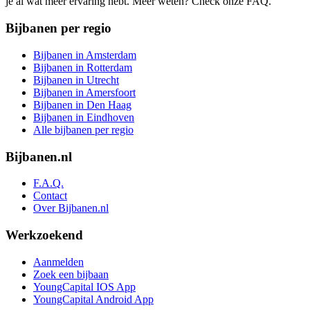
je al wat meer ervaring hebt. Meer weten? Check onze FAQ.
Bijbanen per regio
Bijbanen in Amsterdam
Bijbanen in Rotterdam
Bijbanen in Utrecht
Bijbanen in Amersfoort
Bijbanen in Den Haag
Bijbanen in Eindhoven
Alle bijbanen per regio
Bijbanen.nl
F.A.Q.
Contact
Over Bijbanen.nl
Werkzoekend
Aanmelden
Zoek een bijbaan
YoungCapital IOS App
YoungCapital Android App