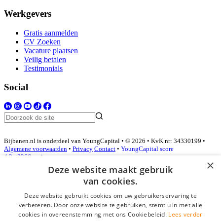
Werkgevers
Gratis aanmelden
CV Zoeken
Vacature plaatsen
Veilig betalen
Testimonials
Social
Bijbanen.nl is onderdeel van YoungCapital • © 2026 • KvK nr: 34330199 •
Algemene voorwaarden
•
Privacy
Contact
•
YoungCapital score
4.3 - 3366 reviews
×
Deze website maakt gebruik
van cookies.
Inloggen als bedrijf
Deze website gebruikt cookies om uw gebruikerservaring te
verbeteren. Door onze website te gebruiken, stemt u in met alle
E-mail
*
cookies in overeenstemming met ons Cookiebeleid.
Lees verder