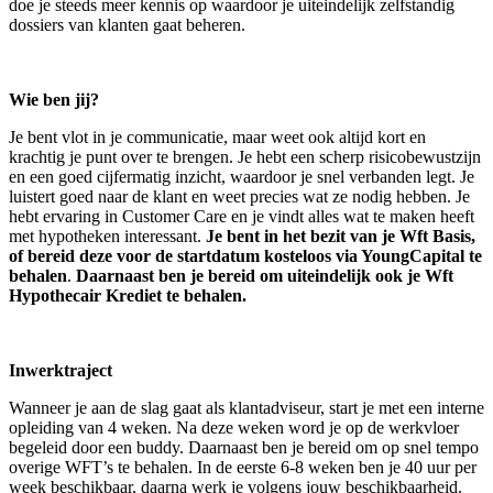
doe je steeds meer kennis op waardoor je uiteindelijk zelfstandig
dossiers van klanten gaat beheren.
Wie ben jij?
Je bent vlot in je communicatie, maar weet ook altijd kort en
krachtig je punt over te brengen. Je hebt een scherp risicobewustzijn
en een goed cijfermatig inzicht, waardoor je snel verbanden legt. Je
luistert goed naar de klant en weet precies wat ze nodig hebben. Je
hebt ervaring in Customer Care en je vindt alles wat te maken heeft
met hypotheken interessant.
Je bent in het bezit van je Wft Basis,
of bereid deze voor de startdatum kosteloos via YoungCapital te
behalen
.
Daarnaast ben je bereid om uiteindelijk ook je Wft
Hypothecair Krediet te behalen.
Inwerktraject
Wanneer je aan de slag gaat als klantadviseur, start je met een interne
opleiding van 4 weken. Na deze weken word je op de werkvloer
begeleid door een buddy. Daarnaast ben je bereid om op snel tempo
overige WFT’s te behalen. In de eerste 6-8 weken ben je 40 uur per
week beschikbaar, daarna werk je volgens jouw beschikbaarheid.