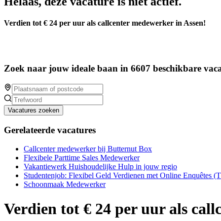
Helaas, deze vacature is niet actief.
Verdien tot € 24 per uur als callcenter medewerker in Assen!
Zoek naar jouw ideale baan in 6607 beschikbare vaca
Vacatures zoeken
Gerelateerde vacatures
Callcenter medewerker bij Butternut Box
Flexibele Parttime Sales Medewerker
Vakantiewerk Huishoudelijke Hulp in jouw regio
Studentenjob: Flexibel Geld Verdienen met Online Enquêtes (
Schoonmaak Medewerker
Verdien tot € 24 per uur als cal