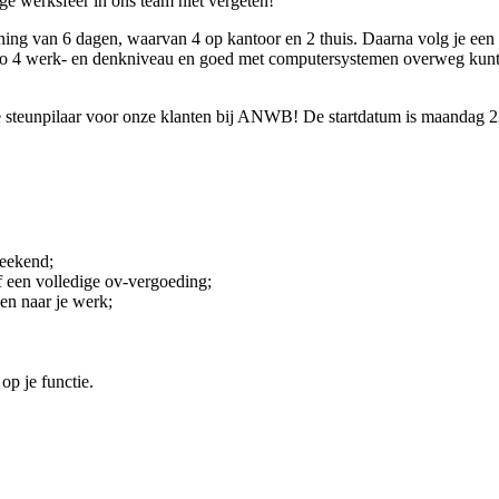
ge werksfeer in ons team niet vergeten!
aining van 6 dagen, waarvan 4 op kantoor en 2 thuis. Daarna volg je een
bo 4 werk- en denkniveau en goed met computersystemen overweg kunt, 
de steunpilaar voor onze klanten bij ANWB! De startdatum is maandag 2
weekend;
 een volledige ov-vergoeding;
en naar je werk;
op je functie.