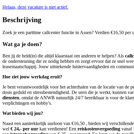
Helaas, deze vacature is niet actief.
Beschrijving
Zoek je een parttime callcenter functie in Assen? Verdien €16,50 pe
Wat ga je doen?
Ben jij de held(in) die altijd klaarstaat om anderen te helpen? Als
cal
de ondersteuning die ze nodig hebben en zorgt ervoor dat ze snel wee
leasemaatschappij. Jouw uitstekende luistervaardigheden en communic
Hoe ziet jouw werkdag eruit?
Je bent verantwoordelijk voor het achterhalen van de locatie van de p
dosis geduld en stressbestendigheid. De uren die je werkt, kunnen va
diensten
, omdat de ANWB natuurlijk 24/7 bereikbaar is voor de klante
verplichtingen en hobby's.
Wat bieden wij jou?
Naast een aantrekkelijk uurloon van €16,50 , bieden wij verschille
wel
€ 24,- per uur
kan verdienen! Een
reiskostenvergoeding
vanaf 