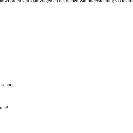
eantwoorden van klantvragen en het bieden van ondersteuning via tele
e school
niet!