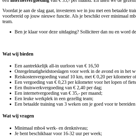
een
internetvergoeding
van € 35,- per maand. En laten we de gezelli
Voordat je aan de slag gaat, investeren we in jou met een betaalde tr
voorbereid op jouw nieuwe functie. Als je beschikt over minimaal m
team.
Ben je klaar voor deze uitdaging? Solliciteer dan nu en word 
Wat wij bieden
Een aantrekkelijk all-in uurloon van € 16,50
Onregelmatigheidstoeslagen voor werk in de avond en in het 
Reiskostenvergoeding vanaf 10 km, met € 0,20 per kilometer of
Een vergoeding van € 0,23 per kilometer voor het lopen of fiets
Een thuiswerkvergoeding van € 2,40 per dag;
Een internetvergoeding van € 35,- per maand;
Een leuke werkplek in een gezellig team;
Een betaalde training van 3 weken om je goed voor te bereiden 
Wat wij vragen
Minimaal mbo4 werk- en denkniveau;
Je bent beschikbaar voor 16-32 uur per week;