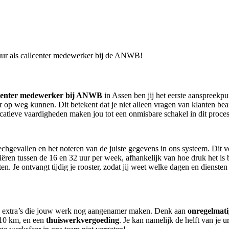
r uur als callcenter medewerker bij de ANWB!
lcenter medewerker bij ANWB
in Assen ben jij het eerste aanspreekpu
r op weg kunnen. Dit betekent dat je niet alleen vragen van klanten bea
atieve vaardigheden maken jou tot een onmisbare schakel in dit proces
echgevallen en het noteren van de juiste gegevens in ons systeem. Dit 
riëren tussen de 16 en 32 uur per week, afhankelijk van hoe druk het i
n. Je ontvangt tijdig je rooster, zodat jij weet welke dagen en dienste
nde extra’s die jouw werk nog aangenamer maken. Denk aan
onregelmati
10 km, en een
thuiswerkvergoeding
. Je kan namelijk de helft van je 