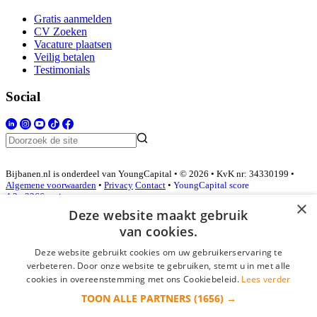
Gratis aanmelden
CV Zoeken
Vacature plaatsen
Veilig betalen
Testimonials
Social
Bijbanen.nl is onderdeel van YoungCapital • © 2026 • KvK nr: 34330199 •
Algemene voorwaarden
•
Privacy
Contact
•
YoungCapital score
4.3 - 3366 reviews
×
Deze website maakt gebruik
van cookies.
Inloggen als bedrijf
Deze website gebruikt cookies om uw gebruikerservaring te
verbeteren. Door onze website te gebruiken, stemt u in met alle
E-mail
*
cookies in overeenstemming met ons Cookiebeleid.
Lees verder
TOON ALLE PARTNERS
(1656) →
Wachtwoord