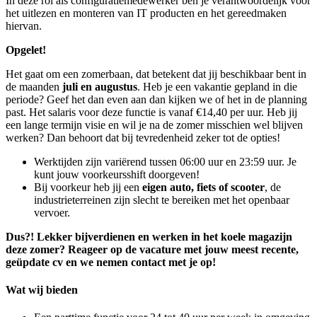
In deze rol als configuratiemedewerker ben je verantwoordelijk voor
het uitlezen en monteren van IT producten en het gereedmaken
hiervan.
Opgelet!
Het gaat om een zomerbaan, dat betekent dat jij beschikbaar bent in
de maanden
juli en augustus
. Heb je een vakantie gepland in die
periode? Geef het dan even aan dan kijken we of het in de planning
past. Het salaris voor deze functie is vanaf €14,40 per uur. Heb jij
een lange termijn visie en wil je na de zomer misschien wel blijven
werken? Dan behoort dat bij tevredenheid zeker tot de opties!
Werktijden zijn variërend tussen 06:00 uur en 23:59 uur. Je
kunt jouw voorkeursshift doorgeven!
Bij voorkeur heb jij een
eigen auto, fiets of scooter
, de
industrieterreinen zijn slecht te bereiken met het openbaar
vervoer.
Dus?! Lekker bijverdienen en werken in het koele magazijn
deze zomer? Reageer op de vacature met jouw meest recente,
geüpdate cv en we nemen contact met je op!
Wat wij bieden