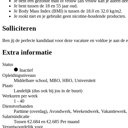
Je bent een gezonde man of vrouw (als vrouw kan je alleen deel
Je bent tussen de 18 en 55 jaar oud.
Je Body Mass Index (BMI) is tussen de 18.0 en 32.0 kg/m2.
Je rookt niet en je gebruikt geen nicotine-houdende producten.
Solliciteren
Ben jij de perfecte kandidaat voor deze vacature en voldoe je aan de e
Extra informatie
Status
Inactief
Opleidingsniveaus
Middelbare school, MBO, HBO, Universiteit
Plaats
Landelijk (dus ook bij jou in de buurt)
Werkuren per week
1 - 40
Dienstverbanden
Parttime (overdag), Avondwerk, Weekendwerk, Vakantiewerk, Ti
Salarisindicatie
Tussen €2.684 en €2.685 Per maand
Verantwoordelijk voor