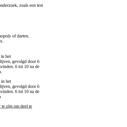
onderzoek, zoals een test
opoly of darten.
x.
 in het
lijven, gevolgd door 6
svinden. 6 tot 10 na de
n.
 in het
lijven, gevolgd door 6
svinden. 6 tot 10 na de
n
 te zijn om deel te