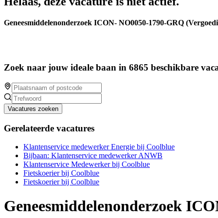
Helaas, deze vacature is niet actief.
Geneesmiddelenonderzoek ICON- NO0050-1790-GRQ (Vergoeding
Zoek naar jouw ideale baan in 6865 beschikbare vaca
Vacatures zoeken
Gerelateerde vacatures
Klantenservice medewerker Energie bij Coolblue
Bijbaan: Klantenservice medewerker ANWB
Klantenservice Medewerker bij Coolblue
Fietskoerier bij Coolblue
Fietskoerier bij Coolblue
Geneesmiddelenonderzoek ICON