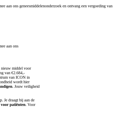
an mee aan ons geneesmiddelenonderzoek en ontvang een vergoeding van
 mee aan ons
 nieuw middel voor
ng van €2.684,-
entrum van ICON in
zondheid wordt hier
undigen
. Jouw veiligheid
. Je draagt bij aan de
 voor patiënten
. Voor