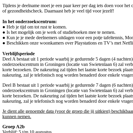
Tijdens je deelname moet je een paar keer per dag iets doen voor het 
of gezondheidscheck. Daarnaast heb je veel tijd voor jezelf!
In het onderzoekscentrum:
● Heb je tijd om tot rust te komen.
● Is het mogelijk om je werk of studieboeken mee te nemen.
● Kun je je mede deelnemers uitdagen voor een potje tafeltennis, Mon
● Beschikken onze woonkamers over Playstations en TV’s met Netfli
Verblijfsperiode
Deel A bestaat uit 1 periode waarbij je gedurende 5 dagen (4 nachten)
onderzoekscentrum in Groningen (locatie van Swietenlaan 6) zal verb
korte bezoeken. De nakeuring zal tijden het laatste korte bezoek plaat
nakeuring, zal je telefonisch nog worden benaderd door enkele vrage
Deel B bestaat uit 1 periode waarbij je gedurende 7 dagen (6 nachten)
onderzoekscentrum in Groningen (locatie van Swietenlaan 6) zal verb
korte bezoeken. De nakeuring zal tijden het laatste korte bezoek plaat
nakeuring, zal je telefonisch nog worden benaderd door enkele vrage
Je dient alle genoemde data (voor de groep die jij uitkiest) beschikbaar
kunnen nemen.
Groep A2b
Verblijf: 5 t/m 10 augustus