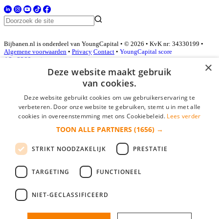
Bijbanen.nl is onderdeel van YoungCapital • © 2026 • KvK nr: 34330199 •
Algemene voorwaarden
•
Privacy
Contact
•
YoungCapital score
4.3 - 3366 reviews
×
Deze website maakt gebruik
van cookies.
Inloggen als bedrijf
Deze website gebruikt cookies om uw gebruikerservaring te
verbeteren. Door onze website te gebruiken, stemt u in met alle
E-mail
*
cookies in overeenstemming met ons Cookiebeleid.
Lees verder
TOON ALLE PARTNERS
(1656) →
Wachtwoord
STRIKT NOODZAKELIJK
PRESTATIE
login gegevens onthouden
Wachtwoord vergeten?
login
TARGETING
FUNCTIONEEL
Bedrijf aanmelden
NIET-GECLASSIFICEERD
Na het aanmelden kun je meteen je vacature plaatsen en heb je je
nieuwe collega/werknemer zo gevonden!