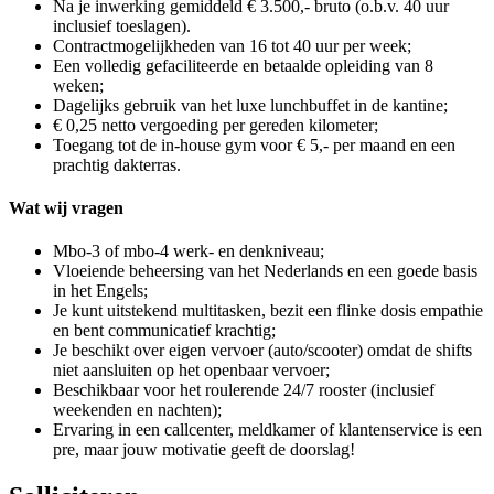
Na je inwerking gemiddeld € 3.500,- bruto (o.b.v. 40 uur
inclusief toeslagen).
Contractmogelijkheden van 16 tot 40 uur per week;
Een volledig gefaciliteerde en betaalde opleiding van 8
weken;
Dagelijks gebruik van het luxe lunchbuffet in de kantine;
€ 0,25 netto vergoeding per gereden kilometer;
Toegang tot de in-house gym voor € 5,- per maand en een
prachtig dakterras.
Wat wij vragen
Mbo-3 of mbo-4 werk- en denkniveau;
Vloeiende beheersing van het Nederlands en een goede basis
in het Engels;
Je kunt uitstekend multitasken, bezit een flinke dosis empathie
en bent communicatief krachtig;
Je beschikt over eigen vervoer (auto/scooter) omdat de shifts
niet aansluiten op het openbaar vervoer;
Beschikbaar voor het roulerende 24/7 rooster (inclusief
weekenden en nachten);
Ervaring in een callcenter, meldkamer of klantenservice is een
pre, maar jouw motivatie geeft de doorslag!