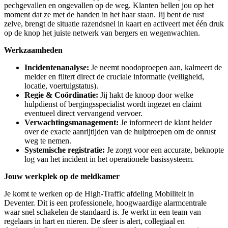
pechgevallen en ongevallen op de weg. Klanten bellen jou op het
moment dat ze met de handen in het haar staan. Jij bent de rust
zelve, brengt de situatie razendsnel in kaart en activeert met één druk
op de knop het juiste netwerk van bergers en wegenwachten.
Werkzaamheden
Incidentenanalyse:
Je neemt noodoproepen aan, kalmeert de
melder en filtert direct de cruciale informatie (veiligheid,
locatie, voertuigstatus).
Regie & Coördinatie:
Jij hakt de knoop door welke
hulpdienst of bergingsspecialist wordt ingezet en claimt
eventueel direct vervangend vervoer.
Verwachtingsmanagement:
Je informeert de klant helder
over de exacte aanrijtijden van de hulptroepen om de onrust
weg te nemen.
Systemische registratie:
Je zorgt voor een accurate, beknopte
log van het incident in het operationele basissysteem.
Jouw werkplek op de meldkamer
Je komt te werken op de High-Traffic afdeling Mobiliteit in
Deventer. Dit is een professionele, hoogwaardige alarmcentrale
waar snel schakelen de standaard is. Je werkt in een team van
regelaars in hart en nieren. De sfeer is alert, collegiaal en