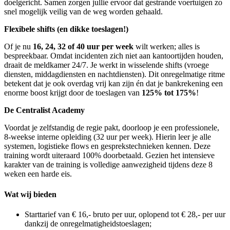
doelgericht. Samen zorgen jullie ervoor dat gestrande voertuigen zo
snel mogelijk veilig van de weg worden gehaald.
Flexibele shifts (en dikke toeslagen!)
Of je nu
16, 24, 32 of 40 uur per week
wilt werken; alles is
bespreekbaar. Omdat incidenten zich niet aan kantoortijden houden,
draait de meldkamer 24/7. Je werkt in wisselende shifts (vroege
diensten, middagdiensten en nachtdiensten). Dit onregelmatige ritme
betekent dat je ook overdag vrij kan zijn én dat je bankrekening een
enorme boost krijgt door de toeslagen van
125% tot 175%
!
De Centralist Academy
Voordat je zelfstandig de regie pakt, doorloop je een professionele,
8-weekse interne opleiding (32 uur per week). Hierin leer je alle
systemen, logistieke flows en gesprekstechnieken kennen. Deze
training wordt uiteraard 100% doorbetaald. Gezien het intensieve
karakter van de training is volledige aanwezigheid tijdens deze 8
weken een harde eis.
Wat wij bieden
Starttarief van € 16,- bruto per uur, oplopend tot € 28,- per uur
dankzij de onregelmatigheidstoeslagen;