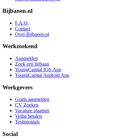
Bijbanen.nl
F.A.Q.
Contact
Over Bijbanen.nl
Werkzoekend
Aanmelden
Zoek een bijbaan
YoungCapital IOS App
YoungCapital Android App
Werkgevers
Gratis aanmelden
CV Zoeken
Vacature plaatsen
Veilig betalen
Testimonials
Social