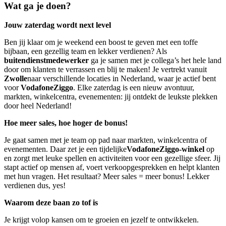
Wat ga je doen?
Jouw zaterdag wordt next level
Ben jij klaar om je weekend een boost te geven met een toffe
bijbaan, een gezellig team en lekker verdienen? Als
buitendienstmedewerker
ga je samen met je collega’s het hele land
door om klanten te verrassen en blij te maken! Je vertrekt vanuit
Zwolle
naar verschillende locaties in Nederland, waar je actief bent
voor
VodafoneZiggo
. Elke zaterdag is een nieuw avontuur,
markten, winkelcentra, evenementen: jij ontdekt de leukste plekken
door heel Nederland!
Hoe meer sales, hoe hoger de bonus!
Je gaat samen met je team op pad naar markten, winkelcentra of
evenementen. Daar zet je een tijdelijke
VodafoneZiggo-winkel
op
en zorgt met leuke spellen en activiteiten voor een gezellige sfeer. Jij
stapt actief op mensen af, voert verkoopgesprekken en helpt klanten
met hun vragen. Het resultaat? Meer sales = meer bonus! Lekker
verdienen dus, yes!
Waarom deze baan zo tof is
Je krijgt volop kansen om te groeien en jezelf te ontwikkelen.