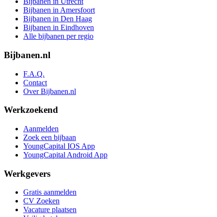
Bijbanen in Utrecht
Bijbanen in Amersfoort
Bijbanen in Den Haag
Bijbanen in Eindhoven
Alle bijbanen per regio
Bijbanen.nl
F.A.Q.
Contact
Over Bijbanen.nl
Werkzoekend
Aanmelden
Zoek een bijbaan
YoungCapital IOS App
YoungCapital Android App
Werkgevers
Gratis aanmelden
CV Zoeken
Vacature plaatsen