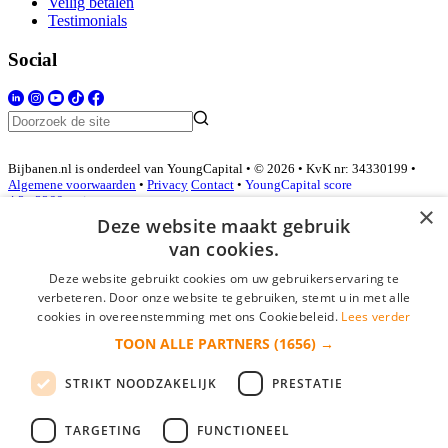
Veilig betalen
Testimonials
Social
Bijbanen.nl is onderdeel van YoungCapital • © 2026 • KvK nr: 34330199 •
Algemene voorwaarden
•
Privacy
Contact
•
YoungCapital score
4.3 - 3366 reviews
×
Deze website maakt gebruik
van cookies.
Inloggen als bedrijf
Deze website gebruikt cookies om uw gebruikerservaring te
verbeteren. Door onze website te gebruiken, stemt u in met alle
E-mail
*
cookies in overeenstemming met ons Cookiebeleid.
Lees verder
TOON ALLE PARTNERS
(1656) →
Wachtwoord
STRIKT NOODZAKELIJK
PRESTATIE
login gegevens onthouden
Wachtwoord vergeten?
login
TARGETING
FUNCTIONEEL