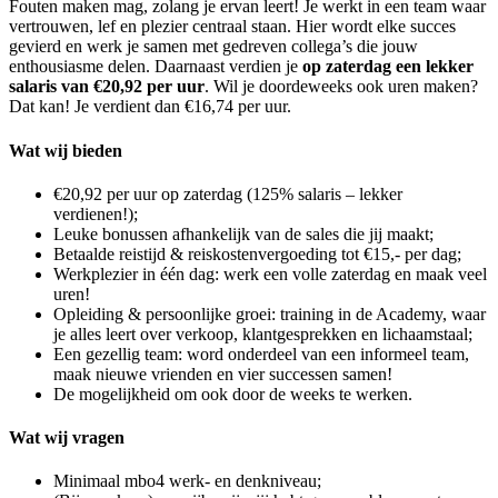
Fouten maken mag, zolang je ervan leert! Je werkt in een team waar
vertrouwen, lef en plezier centraal staan. Hier wordt elke succes
gevierd en werk je samen met gedreven collega’s die jouw
enthousiasme delen. Daarnaast verdien je
op zaterdag een lekker
salaris van €20,92 per uur
. Wil je doordeweeks ook uren maken?
Dat kan! Je verdient dan €16,74 per uur.
Wat wij bieden
€20,92 per uur op zaterdag (125% salaris – lekker
verdienen!);
Leuke bonussen afhankelijk van de sales die jij maakt;
Betaalde reistijd & reiskostenvergoeding tot €15,- per dag;
Werkplezier in één dag: werk een volle zaterdag en maak veel
uren!
Opleiding & persoonlijke groei: training in de Academy, waar
je alles leert over verkoop, klantgesprekken en lichaamstaal;
Een gezellig team: word onderdeel van een informeel team,
maak nieuwe vrienden en vier successen samen!
De mogelijkheid om ook door de weeks te werken.
Wat wij vragen
Minimaal mbo4 werk- en denkniveau;