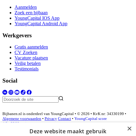
Aanmelden
Zoek een bijbaan
YoungCapital IOS App
YoungCapital Android App
Werkgevers
Gratis aanmelden
CV Zoeken
Vacature plaatsen
Veilig betalen
Testimonials
Social
Bijbanen.nl is onderdeel van YoungCapital • © 2026 • KvK nr: 34330199 •
Algemene voorwaarden
•
Privacy
Contact
•
YoungCapital score
4.3 - 3366 reviews
×
Deze website maakt gebruik