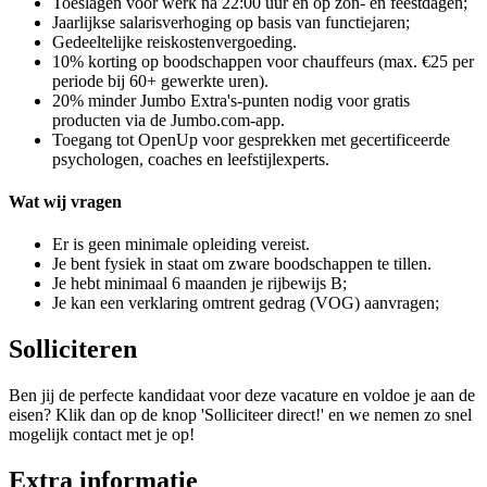
Toeslagen voor werk na 22:00 uur en op zon- en feestdagen;
Jaarlijkse salarisverhoging op basis van functiejaren;
Gedeeltelijke reiskostenvergoeding.
10% korting op boodschappen voor chauffeurs (max. €25 per
periode bij 60+ gewerkte uren).
20% minder Jumbo Extra's-punten nodig voor gratis
producten via de Jumbo.com-app.
Toegang tot OpenUp voor gesprekken met gecertificeerde
psychologen, coaches en leefstijlexperts.
Wat wij vragen
Er is geen minimale opleiding vereist.
Je bent fysiek in staat om zware boodschappen te tillen.
Je hebt minimaal 6 maanden je rijbewijs B;
Je kan een verklaring omtrent gedrag (VOG) aanvragen;
Solliciteren
Ben jij de perfecte kandidaat voor deze vacature en voldoe je aan de
eisen? Klik dan op de knop 'Solliciteer direct!' en we nemen zo snel
mogelijk contact met je op!
Extra informatie