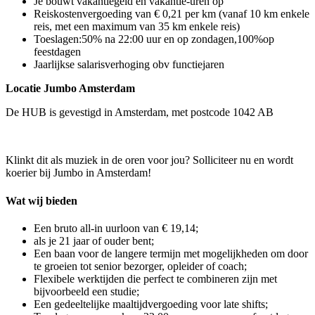
Je bouwt vakantiegeld en vakantie-uren op
Reiskostenvergoeding van € 0,21 per km (vanaf 10 km enkele
reis, met een maximum van 35 km enkele reis)
Toeslagen:50% na 22:00 uur en op zondagen,100%op
feestdagen
Jaarlijkse salarisverhoging obv functiejaren
Locatie Jumbo Amsterdam
De HUB is gevestigd in Amsterdam, met postcode 1042 AB
Klinkt dit als muziek in de oren voor jou? Solliciteer nu en wordt
koerier bij Jumbo in Amsterdam!
Wat wij bieden
Een bruto all-in uurloon van € 19,14;
als je 21 jaar of ouder bent;
Een baan voor de langere termijn met mogelijkheden om door
te groeien tot senior bezorger, opleider of coach;
Flexibele werktijden die perfect te combineren zijn met
bijvoorbeeld een studie;
Een gedeeltelijke maaltijdvergoeding voor late shifts;