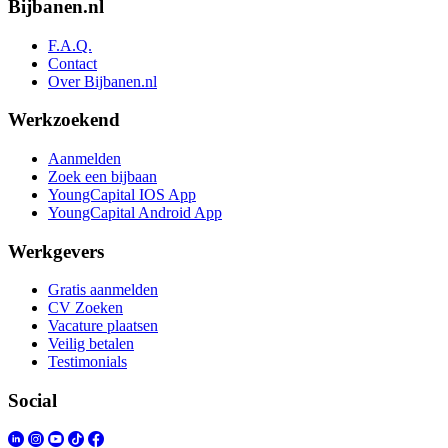
Bijbanen.nl
F.A.Q.
Contact
Over Bijbanen.nl
Werkzoekend
Aanmelden
Zoek een bijbaan
YoungCapital IOS App
YoungCapital Android App
Werkgevers
Gratis aanmelden
CV Zoeken
Vacature plaatsen
Veilig betalen
Testimonials
Social