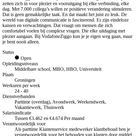
zetten zich in voor plezier en vooruitgang bij elke verbinding, elke
dag. Met 7.000 collega’s willen ze positieve verandering stimuleren.
Dat is geen gemakkelijke taak. En dat maakt het juist zo leuk. De
wereld van digitale communicatie is fascinerend. Er zijn eindeloze
kansen en verwachtingen. Dat vraagt om mensen die zich
comfortabel voelen bij complexe vragen. Die elke uitdaging met
plezier aangaan. Bij VodafoneZiggo kun je je eigen weg gaan, maar
je bent nooit alleen.
Status
Open
Opleidingsniveaus
Middelbare school, MBO, HBO, Universiteit
Plaats
Groningen
Werkuren per week
24 - 40
Dienstverbanden
Parttime (overdag), Avondwerk, Weekendwerk,
Vakantiewerk, Thuiswerk
Salarisindicatie
Tussen €3.462 en €4.674 Per maand
Verantwoordelijk voor
Als parttime Klantenservice medewerker klantbehoud ben je
verantwoordelijk voor het behouden van klanten door middel