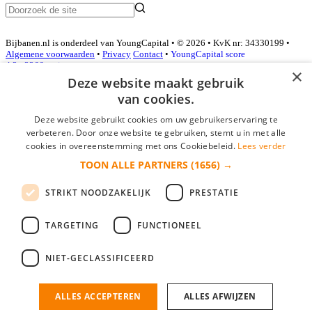
Bijbanen.nl is onderdeel van YoungCapital • © 2026 • KvK nr: 34330199 •
Algemene voorwaarden
•
Privacy
Contact
•
YoungCapital score
4.3 - 3366 reviews
×
Deze website maakt gebruik
van cookies.
Inloggen als bedrijf
Deze website gebruikt cookies om uw gebruikerservaring te
verbeteren. Door onze website te gebruiken, stemt u in met alle
E-mail
*
cookies in overeenstemming met ons Cookiebeleid.
Lees verder
TOON ALLE PARTNERS
(1656) →
Wachtwoord
STRIKT NOODZAKELIJK
PRESTATIE
login gegevens onthouden
Wachtwoord vergeten?
login
TARGETING
FUNCTIONEEL
Bedrijf aanmelden
NIET-GECLASSIFICEERD
Na het aanmelden kun je meteen je vacature plaatsen en heb je je
nieuwe collega/werknemer zo gevonden!
ALLES ACCEPTEREN
ALLES AFWIJZEN