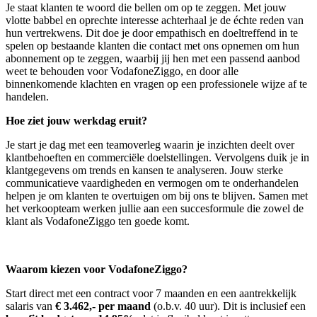
Je staat klanten te woord die bellen om op te zeggen. Met jouw
vlotte babbel en oprechte interesse achterhaal je de échte reden van
hun vertrekwens. Dit doe je door empathisch en doeltreffend in te
spelen op bestaande klanten die contact met ons opnemen om hun
abonnement op te zeggen, waarbij jij hen met een passend aanbod
weet te behouden voor VodafoneZiggo, en door alle
binnenkomende klachten en vragen op een professionele wijze af te
handelen.
Hoe ziet jouw werkdag eruit?
Je start je dag met een teamoverleg waarin je inzichten deelt over
klantbehoeften en commerciële doelstellingen. Vervolgens duik je in
klantgegevens om trends en kansen te analyseren. Jouw sterke
communicatieve vaardigheden en vermogen om te onderhandelen
helpen je om klanten te overtuigen om bij ons te blijven. Samen met
het verkoopteam werken jullie aan een succesformule die zowel de
klant als VodafoneZiggo ten goede komt.
Waarom kiezen voor VodafoneZiggo?
Start direct met een contract voor 7 maanden en een aantrekkelijk
salaris van
€ 3.462,- per maand
(o.b.v. 40 uur). Dit is inclusief een