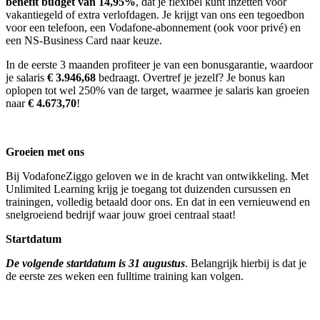
benefit budget van 14,95%
, dat je flexibel kunt inzetten voor
vakantiegeld of extra verlofdagen. Je krijgt van ons een tegoedbon
voor een telefoon, een Vodafone-abonnement (ook voor privé) en
een NS-Business Card naar keuze.
In de eerste 3 maanden profiteer je van een bonusgarantie, waardoor
je salaris
€ 3.946,68
bedraagt. Overtref je jezelf? Je bonus kan
oplopen tot wel 250% van de target, waarmee je salaris kan groeien
naar
€ 4.673,70
!
Groeien met ons
Bij VodafoneZiggo geloven we in de kracht van ontwikkeling. Met
Unlimited Learning krijg je toegang tot duizenden cursussen en
trainingen, volledig betaald door ons. En dat in een vernieuwend en
snelgroeiend bedrijf waar jouw groei centraal staat!
Startdatum
De volgende startdatum is 31 augustus
. Belangrijk hierbij is dat je
de eerste zes weken een fulltime training kan volgen.