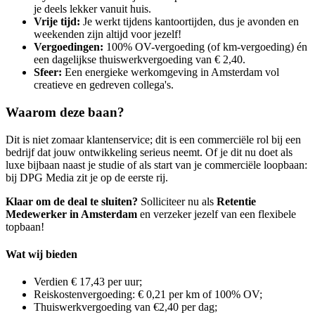
je deels lekker vanuit huis.
Vrije tijd:
Je werkt tijdens kantoortijden, dus je avonden en
weekenden zijn altijd voor jezelf!
Vergoedingen:
100% OV-vergoeding (of km-vergoeding) én
een dagelijkse thuiswerkvergoeding van € 2,40.
Sfeer:
Een energieke werkomgeving in Amsterdam vol
creatieve en gedreven collega's.
Waarom deze baan?
Dit is niet zomaar klantenservice; dit is een commerciële rol bij een
bedrijf dat jouw ontwikkeling serieus neemt. Of je dit nu doet als
luxe bijbaan naast je studie of als start van je commerciële loopbaan:
bij DPG Media zit je op de eerste rij.
Klaar om de deal te sluiten?
Solliciteer nu als
Retentie
Medewerker in Amsterdam
en verzeker jezelf van een flexibele
topbaan!
Wat wij bieden
Verdien € 17,43 per uur;
Reiskostenvergoeding: € 0,21 per km of 100% OV;
Thuiswerkvergoeding van €2,40 per dag;