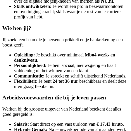
over de digitale mogelijkheden van merken als
NU.nl
.
Skills ontwikkelen:
Je wordt een pro in bezwaarmonitoren
en overtuigingskracht; skills waar je de rest van je carrière
profijt van hebt.
Wie ben jij?
Jij zoekt een baan die je hersenen prikkelt en je bankrekening een
boost geeft.
Opleiding:
Je beschikt over minimaal
Mbo4 werk- en
denkniveau
.
Persoonlijkheid:
Je bent sociaal, nieuwsgierig en haalt
voldoening uit het winnen van een klant.
Communicatie:
Je spreekt en schrijft uitstekend Nederlands.
Flexibiliteit:
Je bent
24 tot 36 uur
beschikbaar en deelt deze
uren graag flexibel in.
Arbeidsvoorwaarden die bij je leven passen
Werken bij de grootste uitgever van Nederland betekent dat alles
goed geregeld is:
Salaris:
Start direct op een vast uurloon van
€ 17,43 bruto
.
Hybride Gemak:
Na je inwerkperiode van 2 maanden werk