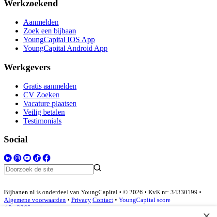
Werkzoekend
Aanmelden
Zoek een bijbaan
YoungCapital IOS App
YoungCapital Android App
Werkgevers
Gratis aanmelden
CV Zoeken
Vacature plaatsen
Veilig betalen
Testimonials
Social
Bijbanen.nl is onderdeel van YoungCapital • © 2026 • KvK nr: 34330199 •
Algemene voorwaarden
•
Privacy
Contact
•
YoungCapital score
4.3 - 3366 reviews
×