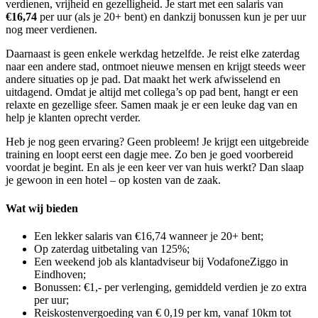
verdienen, vrijheid en gezelligheid. Je start met een salaris van
€16,74
per uur (als je 20+ bent) en dankzij bonussen kun je per uur
nog meer verdienen.
Daarnaast is geen enkele werkdag hetzelfde. Je reist elke zaterdag
naar een andere stad, ontmoet nieuwe mensen en krijgt steeds weer
andere situaties op je pad. Dat maakt het werk afwisselend en
uitdagend. Omdat je altijd met collega’s op pad bent, hangt er een
relaxte en gezellige sfeer. Samen maak je er een leuke dag van en
help je klanten oprecht verder.
Heb je nog geen ervaring? Geen probleem! Je krijgt een uitgebreide
training en loopt eerst een dagje mee. Zo ben je goed voorbereid
voordat je begint. En als je een keer ver van huis werkt? Dan slaap
je gewoon in een hotel – op kosten van de zaak.
Wat wij bieden
Een lekker salaris van €16,74 wanneer je 20+ bent;
Op zaterdag uitbetaling van 125%;
Een weekend job als klantadviseur bij VodafoneZiggo in
Eindhoven;
Bonussen: €1,- per verlenging, gemiddeld verdien je zo extra
per uur;
Reiskostenvergoeding van € 0,19 per km, vanaf 10km tot