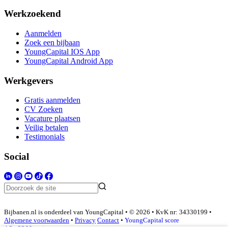
Werkzoekend
Aanmelden
Zoek een bijbaan
YoungCapital IOS App
YoungCapital Android App
Werkgevers
Gratis aanmelden
CV Zoeken
Vacature plaatsen
Veilig betalen
Testimonials
Social
Bijbanen.nl is onderdeel van YoungCapital • © 2026 • KvK nr: 34330199 •
Algemene voorwaarden
•
Privacy
Contact
•
YoungCapital score