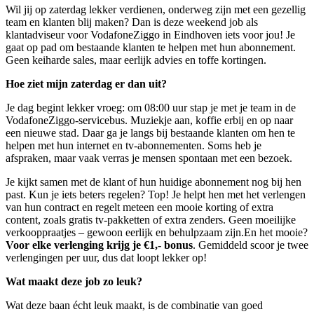
Wil jij op zaterdag lekker verdienen, onderweg zijn met een gezellig
team en klanten blij maken? Dan is deze weekend job als
klantadviseur voor VodafoneZiggo in Eindhoven iets voor jou! Je
gaat op pad om bestaande klanten te helpen met hun abonnement.
Geen keiharde sales, maar eerlijk advies en toffe kortingen.
Hoe ziet mijn zaterdag er dan uit?
Je dag begint lekker vroeg: om 08:00 uur stap je met je team in de
VodafoneZiggo-servicebus. Muziekje aan, koffie erbij en op naar
een nieuwe stad. Daar ga je langs bij bestaande klanten om hen te
helpen met hun internet en tv-abonnementen. Soms heb je
afspraken, maar vaak verras je mensen spontaan met een bezoek.
Je kijkt samen met de klant of hun huidige abonnement nog bij hen
past. Kun je iets beters regelen? Top! Je helpt hen met het verlengen
van hun contract en regelt meteen een mooie korting of extra
content, zoals gratis tv-pakketten of extra zenders. Geen moeilijke
verkooppraatjes – gewoon eerlijk en behulpzaam zijn.En het mooie?
Voor elke verlenging krijg je €1,- bonus
. Gemiddeld scoor je twee
verlengingen per uur, dus dat loopt lekker op!
Wat maakt deze job zo leuk?
Wat deze baan écht leuk maakt, is de combinatie van goed