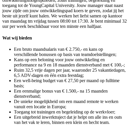
ontwikkelingsmogelijkheden, zoals trainingen, begeleiding en
toegang tot de YoungCapital University. Jouw manager staat naast
jouw zijde om jouw ontwikkelingspad koers te geven, zodat jij het
beste uit jezelf kunt halen. We werken het liefst samen op kantoor
van maandag tm vrijdag tussen 08:00 tot 17:30. Je bent minimaal 32
uur per week beschikbaar voor ten minste een halfjaar.
Wat wij bieden
Een bruto maandsalaris van € 2.750,- en kans op
verschillende bonussen op basis van teamdoelstellingen;
​Kans op een beloning voor jouw ontwikkeling en
performance na 9 en 18 maanden dienstverband met € 100,-;
Ruim 32,5 vrije dagen per jaar, waaronder 25 vakantiedagen,
6,5 ADV-dagen en één extra feestdag;
Een well-being budget van € 27,50 per maand op fulltime
basis;
Een eenmalige bonus van € 1.500,- na 15 maanden
dienstverband;
De unieke mogelijkheid om een maand remote te werken
vanuit een locatie in Europa;
Toegang tot trainingen en begeleiding op de werkvloer;
Een uitgebreid inwerktraject dat je helpt om alle ins en outs
van het vak te leren, binnen een klein en hecht team.