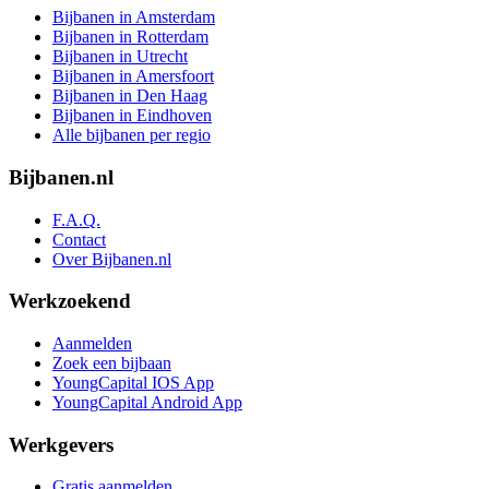
Bijbanen in Amsterdam
Bijbanen in Rotterdam
Bijbanen in Utrecht
Bijbanen in Amersfoort
Bijbanen in Den Haag
Bijbanen in Eindhoven
Alle bijbanen per regio
Bijbanen.nl
F.A.Q.
Contact
Over Bijbanen.nl
Werkzoekend
Aanmelden
Zoek een bijbaan
YoungCapital IOS App
YoungCapital Android App
Werkgevers
Gratis aanmelden