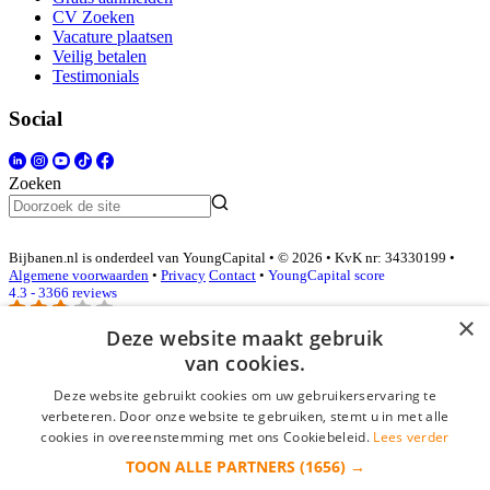
CV Zoeken
Vacature plaatsen
Veilig betalen
Testimonials
Social
Zoeken
Bijbanen.nl is onderdeel van YoungCapital • © 2026 • KvK nr: 34330199 •
Algemene voorwaarden
•
Privacy
Contact
•
YoungCapital score
4.3 - 3366 reviews
×
Deze website maakt gebruik
van cookies.
Inloggen als bedrijf
Deze website gebruikt cookies om uw gebruikerservaring te
E-mail
*
verbeteren. Door onze website te gebruiken, stemt u in met alle
cookies in overeenstemming met ons Cookiebeleid.
Lees verder
TOON ALLE PARTNERS
(1656) →
Wachtwoord