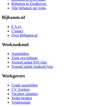
Bijbanen in Eindhoven
Alle bijbanen per regio
Bijbanen.nl
F.A.Q.
Contact
Over Bijbanen.nl
Werkzoekend
Aanmelden
Zoek een bijbaan
YoungCapital IOS App
YoungCapital Android App
Werkgevers
Gratis aanmelden
CV Zoeken
Vacature plaatsen
Veilig betalen
Testimonials