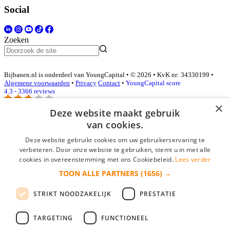
Social
Zoeken
Bijbanen.nl is onderdeel van YoungCapital • © 2026 • KvK nr: 34330199 •
Algemene voorwaarden
•
Privacy
Contact
•
YoungCapital score
4.3 - 3366 reviews
×
Deze website maakt gebruik
van cookies.
Inloggen als bedrijf
Deze website gebruikt cookies om uw gebruikerservaring te
E-mail
*
verbeteren. Door onze website te gebruiken, stemt u in met alle
cookies in overeenstemming met ons Cookiebeleid.
Lees verder
TOON ALLE PARTNERS
(1656) →
Wachtwoord
STRIKT NOODZAKELIJK
PRESTATIE
login gegevens onthouden
Wachtwoord vergeten?
login
TARGETING
FUNCTIONEEL