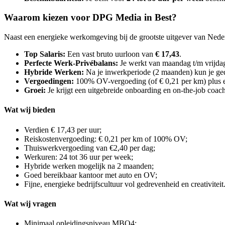
Waarom kiezen voor DPG Media in Best?
Naast een energieke werkomgeving bij de grootste uitgever van Neder
Top Salaris:
Een vast bruto uurloon van
€ 17,43
.
Perfecte Werk-Privébalans:
Je werkt van maandag t/m vrijdag
Hybride Werken:
Na je inwerkperiode (2 maanden) kun je gede
Vergoedingen:
100% OV-vergoeding (of € 0,21 per km) plus e
Groei:
Je krijgt een uitgebreide onboarding en on-the-job coac
Wat wij bieden
Verdien € 17,43 per uur;
Reiskostenvergoeding: € 0,21 per km of 100% OV;
Thuiswerkvergoeding van €2,40 per dag;
Werkuren: 24 tot 36 uur per week;
Hybride werken mogelijk na 2 maanden;
Goed bereikbaar kantoor met auto en OV;
Fijne, energieke bedrijfscultuur vol gedrevenheid en creativiteit
Wat wij vragen
Minimaal opleidingsniveau MBO4;