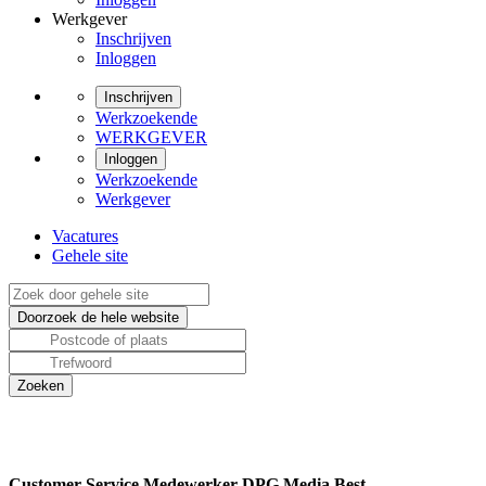
Werkgever
Inschrijven
Inloggen
Inschrijven
Werkzoekende
WERKGEVER
Inloggen
Werkzoekende
Werkgever
Vacatures
Gehele site
Customer Service Medewerker DPG Media Best