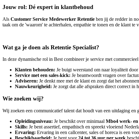
Jouw rol: Dé expert in klantbehoud
Als
Customer Service Medewerker Retentie
ben jij de redder in n
taak om de 'waarom' te achterhalen, empathie te tonen en de klant te
Wat ga je doen als Retentie Specialist?
In deze dynamische rol in Best combineer je service met commercieel 
Klanten behouden:
Je buigt weerstand om naar loyaliteit door
Service met een sales-kick:
Je beantwoordt vragen over factura
Adviseren:
Je denkt mee met de klant en zorgt dat het abonnemen
Nauwkeurigheid:
Je zorgt dat alle afspraken direct correct in 
Wie zoeken wij?
Wij zoeken een communicatief talent dat houdt van een uitdaging en gr
Opleidingsniveau:
Je beschikt over minimaal
Mbo4 werk- en
Skills:
Je bent assertief, empathisch en spreekt vloeiend Nederl
Ervaring:
Ervaring in een callcenter, sales of horeca is een vo
Beschikbaarheid:
Je bent voor
24 tot 36 uur per week
beschi