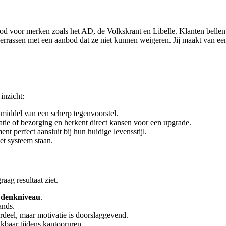
ood voor merken zoals het AD, de Volkskrant en Libelle. Klanten belle
 verrassen met een aanbod dat ze niet kunnen weigeren. Jij maakt van e
inzicht:
 middel van een scherp tegenvoorstel.
tie of bezorging en herkent direct kansen voor een upgrade.
t perfect aansluit bij hun huidige levensstijl.
het systeem staan.
aag resultaat ziet.
 denkniveau
.
ands.
ordeel, maar motivatie is doorslaggevend.
kbaar tijdens kantooruren.