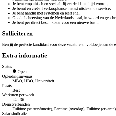
Je bent empathisch en sociaal. Jij zet de klant altijd voorop;
Je benut en creëert verkoopkansen naast uitstekende service;
Je bent handig met systemen en leert snel;
Goede beheersing van de Nederlandse taal, in woord en geschri
Je bent per direct beschikbaar voor een nieuwe baan.
Solliciteren
Ben jij de perfecte kandidaat voor deze vacature en voldoe je aan de
e
Extra informatie
Status
Open
Opleidingsniveaus
MBO, HBO, Universiteit
Plaats
Best
Werkuren per week
24 - 36
Dienstverbanden
Fulltime (startersfunctie), Parttime (overdag), Fulltime (ervaren
Salarisindicatie