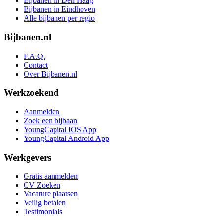
Bijbanen in Den Haag
Bijbanen in Eindhoven
Alle bijbanen per regio
Bijbanen.nl
F.A.Q.
Contact
Over Bijbanen.nl
Werkzoekend
Aanmelden
Zoek een bijbaan
YoungCapital IOS App
YoungCapital Android App
Werkgevers
Gratis aanmelden
CV Zoeken
Vacature plaatsen
Veilig betalen
Testimonials