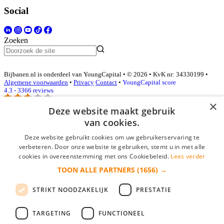
Social
Zoeken
Bijbanen.nl is onderdeel van YoungCapital • © 2026 • KvK nr: 34330199 •
Algemene voorwaarden
•
Privacy
Contact
•
YoungCapital score
4.3 - 3366 reviews
×
Deze website maakt gebruik
van cookies.
Inloggen als bedrijf
Deze website gebruikt cookies om uw gebruikerservaring te
E-mail
*
verbeteren. Door onze website te gebruiken, stemt u in met alle
cookies in overeenstemming met ons Cookiebeleid.
Lees verder
TOON ALLE PARTNERS
(1656) →
Wachtwoord
STRIKT NOODZAKELIJK
PRESTATIE
login gegevens onthouden
Wachtwoord vergeten?
login
TARGETING
FUNCTIONEEL