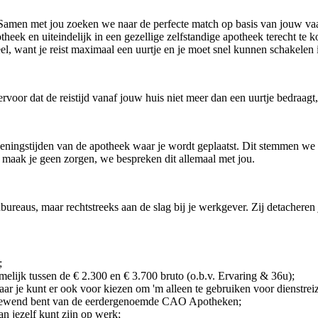
 Samen met jou zoeken we naar de perfecte match op basis van jouw vaa
ek en uiteindelijk in een gezellige zelfstandige apotheek terecht te kome
ntieel, want je reist maximaal een uurtje en je moet snel kunnen schake
oor dat de reistijd vanaf jouw huis niet meer dan een uurtje bedraagt,
openingstijden van de apotheek waar je wordt geplaatst. Dit stemmen w
 maak je geen zorgen, we bespreken dit allemaal met jou.
dbureaus, maar rechtstreeks aan de slag bij je werkgever. Zij detacheren
;
elijk tussen de € 2.300 en € 3.700 bruto (o.b.v. Ervaring & 36u);
 maar je kunt er ook voor kiezen om 'm alleen te gebruiken voor dienstrei
ie gewend bent van de eerdergenoemde CAO Apotheken;
van jezelf kunt zijn op werk;