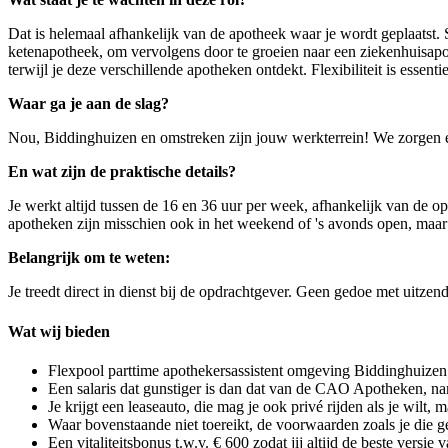
Dat is helemaal afhankelijk van de apotheek waar je wordt geplaatst.
ketenapotheek, om vervolgens door te groeien naar een ziekenhuisapothe
terwijl je deze verschillende apotheken ontdekt. Flexibiliteit is esse
Waar ga je aan de slag?
Nou, Biddinghuizen en omstreken zijn jouw werkterrein! We zorgen erv
En wat zijn de praktische details?
Je werkt altijd tussen de 16 en 36 uur per week, afhankelijk van de 
apotheken zijn misschien ook in het weekend of 's avonds open, maar
Belangrijk om te weten:
Je treedt direct in dienst bij de opdrachtgever. Geen gedoe met uitzen
Wat wij bieden
Flexpool parttime apothekersassistent omgeving Biddinghuizen
Een salaris dat gunstiger is dan dat van de CAO Apotheken, nam
Je krijgt een leaseauto, die mag je ook privé rijden als je wilt,
Waar bovenstaande niet toereikt, de voorwaarden zoals je d
Een vitaliteitsbonus t.w.v. € 600 zodat jij altijd de beste versie 