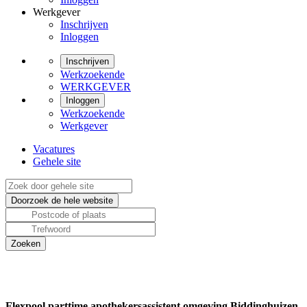
Werkgever
Inschrijven
Inloggen
Inschrijven
Werkzoekende
WERKGEVER
Inloggen
Werkzoekende
Werkgever
Vacatures
Gehele site
Flexpool parttime apothekersassistent omgeving Biddinghuizen