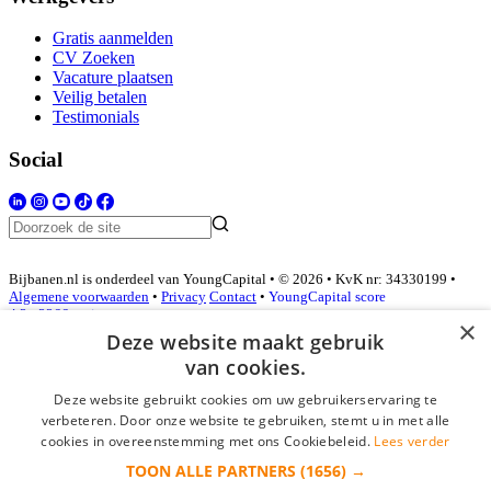
Gratis aanmelden
CV Zoeken
Vacature plaatsen
Veilig betalen
Testimonials
Social
Bijbanen.nl is onderdeel van YoungCapital • © 2026 • KvK nr: 34330199 •
Algemene voorwaarden
•
Privacy
Contact
•
YoungCapital score
4.3 - 3366 reviews
×
Deze website maakt gebruik
van cookies.
Inloggen als bedrijf
Deze website gebruikt cookies om uw gebruikerservaring te
verbeteren. Door onze website te gebruiken, stemt u in met alle
E-mail
*
cookies in overeenstemming met ons Cookiebeleid.
Lees verder
TOON ALLE PARTNERS
(1656) →
Wachtwoord