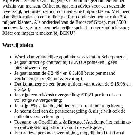
Bij BENU zetten ze zich dagelijks in voor de gezondheid en het
welzijn van mensen. Of het nu gaat om advies voor een gezonde
levensstijl, het juiste medicijn of medische hulpmiddelen. Met meer
dan 350 locaties en een online platform ondersteunen ze ruim 3,4
miljoen klanten. Als onderdeel van de Brocacef Groep, met 3500
medewerkers, zijn ze een belangrijke speler in de gezondheidszorg.
Klaar om impact te maken bij BENU?
Wat wij bieden
Word klantvriendelijke apothekersassistent in Scherpenzeel;
Je gaat direct op contract bij BENU Apotheken - geen
uitzendwerk dus;
Je gaat tussen de € 2.494 en € 3.468 bruto per maand
verdienen (ob.v. 36 uur & ervaring);
Dat komt neer op een bruto uurloon van tussen de € 15,98 en
€ 22,23;
Je krijgt een reiskostenvergoeding: € 0,21 per km of een
volledige ov-vergoeding;
Je krijgt 8% vakantiegeld, ieder jaar rond juni uitgekeerd;
Je neemt deel aan de pensioenregeling & als je wilt ook de
collectieve verzekeringen;
Toegang tot GoodHabitz & Brocacef Academy, het trainings-
en ontwikkelingsplatform vanuit de werkgever;
Een actieve personeelsvereniging, mogelijkheid tot fiscaal