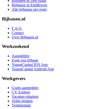
Bijbanen in Den Haag
Bijbanen in Eindhoven
Alle bijbanen per regio
Bijbanen.nl
F.A.Q.
Contact
Over Bijbanen.nl
Werkzoekend
Aanmelden
Zoek een bijbaan
YoungCapital IOS App
YoungCapital Android App
Werkgevers
Gratis aanmelden
CV Zoeken
Vacature plaatsen
Veilig betalen
Testimonials