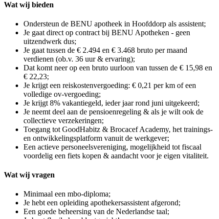
Wat wij bieden
Ondersteun de BENU apotheek in Hoofddorp als assistent;
Je gaat direct op contract bij BENU Apotheken - geen
uitzendwerk dus;
Je gaat tussen de € 2.494 en € 3.468 bruto per maand
verdienen (ob.v. 36 uur & ervaring);
Dat komt neer op een bruto uurloon van tussen de € 15,98 en
€ 22,23;
Je krijgt een reiskostenvergoeding: € 0,21 per km of een
volledige ov-vergoeding;
Je krijgt 8% vakantiegeld, ieder jaar rond juni uitgekeerd;
Je neemt deel aan de pensioenregeling & als je wilt ook de
collectieve verzekeringen;
Toegang tot GoodHabitz & Brocacef Academy, het trainings-
en ontwikkelingsplatform vanuit de werkgever;
Een actieve personeelsvereniging, mogelijkheid tot fiscaal
voordelig een fiets kopen & aandacht voor je eigen vitaliteit.
Wat wij vragen
Minimaal een mbo-diploma;
Je hebt een opleiding apothekersassistent afgerond;
Een goede beheersing van de Nederlandse taal;