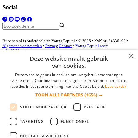
Social
Bijbanen.nl is onderdeel van YoungCapital • © 2026 • KvK nr: 34330199 •
Algemene voorwaarden
•
Privacy
Contact
•
YoungCapital score
4.3 - 3366 reviews
×
Deze website maakt gebruik
van cookies.
Inloggen als bedrijf
Deze website gebruikt cookies om uw gebruikerservaring te
verbeteren. Door onze website te gebruiken, stemt u in met alle
E-mail
*
cookies in overeenstemming met ons Cookiebeleid.
Lees verder
TOON ALLE PARTNERS
(1656) →
Wachtwoord
STRIKT NOODZAKELIJK
PRESTATIE
login gegevens onthouden
Wachtwoord vergeten?
login
TARGETING
FUNCTIONEEL
Bedrijf aanmelden
NIET-GECLASSIFICEERD