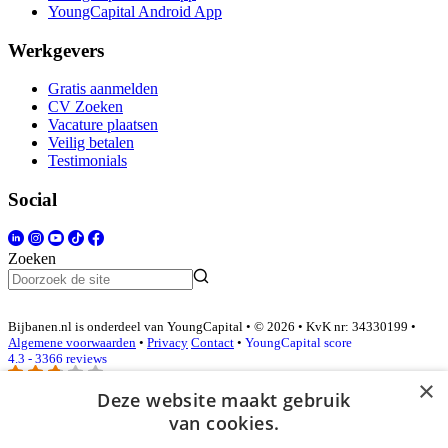
YoungCapital Android App
Werkgevers
Gratis aanmelden
CV Zoeken
Vacature plaatsen
Veilig betalen
Testimonials
Social
Zoeken
Bijbanen.nl is onderdeel van YoungCapital • © 2026 • KvK nr: 34330199 •
Algemene voorwaarden
•
Privacy
Contact
•
YoungCapital score
4.3 - 3366 reviews
×
Deze website maakt gebruik
van cookies.
Inloggen als bedrijf