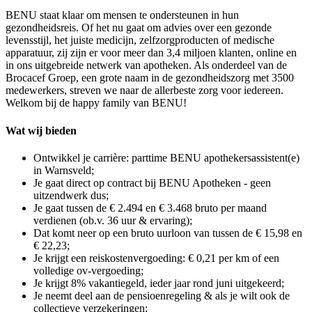
BENU staat klaar om mensen te ondersteunen in hun
gezondheidsreis. Of het nu gaat om advies over een gezonde
levensstijl, het juiste medicijn, zelfzorgproducten of medische
apparatuur, zij zijn er voor meer dan 3,4 miljoen klanten, online en
in ons uitgebreide netwerk van apotheken. Als onderdeel van de
Brocacef Groep, een grote naam in de gezondheidszorg met 3500
medewerkers, streven we naar de allerbeste zorg voor iedereen.
Welkom bij de happy family van BENU!
Wat wij bieden
Ontwikkel je carrière: parttime BENU apothekersassistent(e)
in Warnsveld;
Je gaat direct op contract bij BENU Apotheken - geen
uitzendwerk dus;
Je gaat tussen de € 2.494 en € 3.468 bruto per maand
verdienen (ob.v. 36 uur & ervaring);
Dat komt neer op een bruto uurloon van tussen de € 15,98 en
€ 22,23;
Je krijgt een reiskostenvergoeding: € 0,21 per km of een
volledige ov-vergoeding;
Je krijgt 8% vakantiegeld, ieder jaar rond juni uitgekeerd;
Je neemt deel aan de pensioenregeling & als je wilt ook de
collectieve verzekeringen;