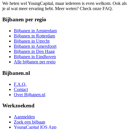
We heten wel YoungCapital, maar iedereen is even welkom. Ook als
je al wat meer ervaring hebt. Meer weten? Check onze FAQ.
Bijbanen per regio
Bijbanen in Amsterdam
Bijbanen in Rotterdam
Bijbanen in Utrecht
Bijbanen in Amersfoort
Bijbanen in Den Haag
Bijbanen in Eindhoven
Alle bijbanen per regio
Bijbanen.nl
F.A.Q.
Contact
Over Bijbanen.nl
Werkzoekend
Aanmelden
Zoek een bijbaan
YoungCapital IOS App