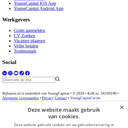
YoungCapital IOS App
YoungCapital Android App
Werkgevers
Gratis aanmelden
CV Zoeken
Vacature plaatsen
Veilig betalen
Testimonials
Social
Bijbanen.nl is onderdeel van YoungCapital • © 2026 • KvK nr: 34330199 •
Algemene voorwaarden
•
Privacy
Contact
•
YoungCapital score
4.3 - 3366 reviews
×
Deze website maakt gebruik
van cookies.
Inloggen als bedrijf
Deze website gebruikt cookies om uw gebruikerservaring te