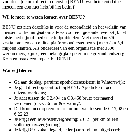
voordeel: je komt direct in dienst bij BENU, wat betekent dat je
meteen een contract hebt bij het bedrijf.
Wil je meer te weten komen over BENU?
BENU zet zich dagelijks in voor de gezondheid en het welzijn van
mensen, of het nu gaat om advies voor een gezonde levensstijl, het
juiste medicijn of medische hulpmiddelen. Met meer dan 350
vestigingen en een online platform ondersteunen zij meer dan 3,4
miljoen klanten. Als onderdeel van een organisatie met 3500
werknemers, zijn zij een belangrijke speler in de gezondheidszorg.
Kom en maak een impact bij BENU!
Wat wij bieden
Ga aan de slag: parttime apothekersassistent in Winterswijk;
Je gaat direct op contract bij BENU Apotheken - geen
uitzendwerk dus;
Je gaat tussen de € 2.494 en € 3.468 bruto per maand
verdienen (ob.v. 36 uur & ervaring);
Dat komt neer op een bruto uurloon van tussen de € 15,98 en
€ 22,23;
Je krijgt een reiskostenvergoeding: € 0,21 per km of een
volledige ov-vergoeding;
Je krijgt 8% vakantiegeld, ieder jaar rond juni uitgekeerd;