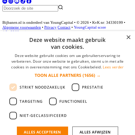
Bijbanen.nl is onderdeel van YoungCapital • © 2026 • KvK nr: 34330199 •
Algemene voorwaarden
•
Privacy
Contact
•
YoungCapital score
4.3 - 3366 reviews
×
Deze website maakt gebruik
van cookies.
Inloggen als bedrijf
Deze website gebruikt cookies om uw gebruikerservaring te
verbeteren. Door onze website te gebruiken, stemt u in met alle
E-mail
*
cookies in overeenstemming met ons Cookiebeleid.
Lees verder
TOON ALLE PARTNERS
(1656) →
Wachtwoord
STRIKT NOODZAKELIJK
PRESTATIE
login gegevens onthouden
Wachtwoord vergeten?
login
TARGETING
FUNCTIONEEL
Bedrijf aanmelden
NIET-GECLASSIFICEERD
Na het aanmelden kun je meteen je vacature plaatsen en heb je je
nieuwe collega/werknemer zo gevonden!
ALLES ACCEPTEREN
ALLES AFWIJZEN