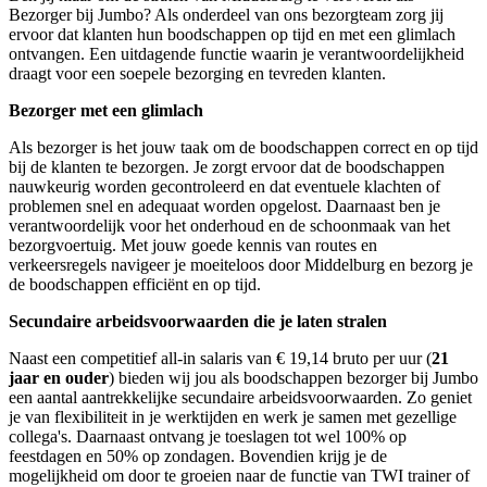
Bezorger bij Jumbo? Als onderdeel van ons bezorgteam zorg jij
ervoor dat klanten hun boodschappen op tijd en met een glimlach
ontvangen. Een uitdagende functie waarin je verantwoordelijkheid
draagt voor een soepele bezorging en tevreden klanten.
Bezorger met een glimlach
Als bezorger is het jouw taak om de boodschappen correct en op tijd
bij de klanten te bezorgen. Je zorgt ervoor dat de boodschappen
nauwkeurig worden gecontroleerd en dat eventuele klachten of
problemen snel en adequaat worden opgelost. Daarnaast ben je
verantwoordelijk voor het onderhoud en de schoonmaak van het
bezorgvoertuig. Met jouw goede kennis van routes en
verkeersregels navigeer je moeiteloos door Middelburg en bezorg je
de boodschappen efficiënt en op tijd.
Secundaire arbeidsvoorwaarden die je laten stralen
Naast een competitief all-in salaris van €
19,14
bruto per uur (
21
jaar en ouder
) bieden wij jou als boodschappen bezorger bij Jumbo
een aantal aantrekkelijke secundaire arbeidsvoorwaarden. Zo geniet
je van flexibiliteit in je werktijden en werk je samen met gezellige
collega's. Daarnaast ontvang je toeslagen tot wel 100% op
feestdagen en 50% op zondagen. Bovendien krijg je de
mogelijkheid om door te groeien naar de functie van TWI trainer of