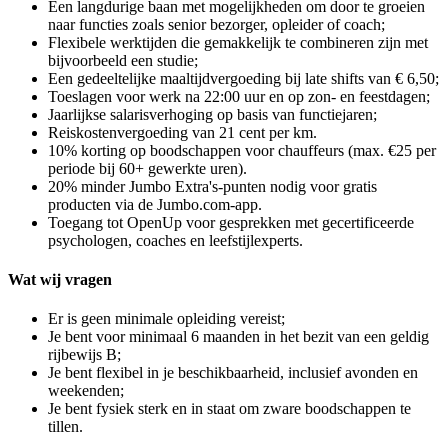
Een langdurige baan met mogelijkheden om door te groeien
naar functies zoals senior bezorger, opleider of coach;
Flexibele werktijden die gemakkelijk te combineren zijn met
bijvoorbeeld een studie;
Een gedeeltelijke maaltijdvergoeding bij late shifts van € 6,50;
Toeslagen voor werk na 22:00 uur en op zon- en feestdagen;
Jaarlijkse salarisverhoging op basis van functiejaren;
Reiskostenvergoeding van 21 cent per km.
10% korting op boodschappen voor chauffeurs (max. €25 per
periode bij 60+ gewerkte uren).
20% minder Jumbo Extra's-punten nodig voor gratis
producten via de Jumbo.com-app.
Toegang tot OpenUp voor gesprekken met gecertificeerde
psychologen, coaches en leefstijlexperts.
Wat wij vragen
Er is geen minimale opleiding vereist;
Je bent voor minimaal 6 maanden in het bezit van een geldig
rijbewijs B;
Je bent flexibel in je beschikbaarheid, inclusief avonden en
weekenden;
Je bent fysiek sterk en in staat om zware boodschappen te
tillen.