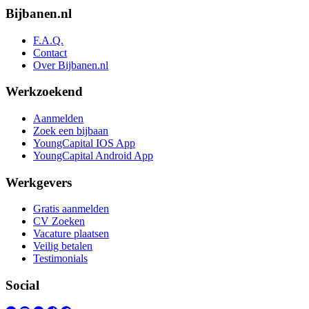
Bijbanen.nl
F.A.Q.
Contact
Over Bijbanen.nl
Werkzoekend
Aanmelden
Zoek een bijbaan
YoungCapital IOS App
YoungCapital Android App
Werkgevers
Gratis aanmelden
CV Zoeken
Vacature plaatsen
Veilig betalen
Testimonials
Social