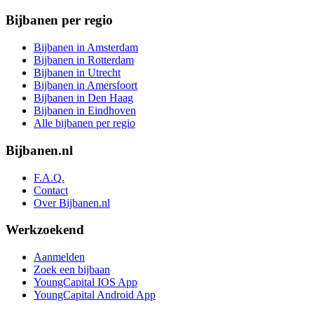
Bijbanen per regio
Bijbanen in Amsterdam
Bijbanen in Rotterdam
Bijbanen in Utrecht
Bijbanen in Amersfoort
Bijbanen in Den Haag
Bijbanen in Eindhoven
Alle bijbanen per regio
Bijbanen.nl
F.A.Q.
Contact
Over Bijbanen.nl
Werkzoekend
Aanmelden
Zoek een bijbaan
YoungCapital IOS App
YoungCapital Android App