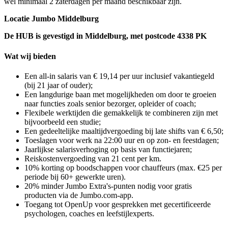
wel minimaal 2 zaterdagen per maand beschikbaar zijn.
Locatie Jumbo Middelburg
De HUB is gevestigd in Middelburg, met postcode 4338 PK
Wat wij bieden
Een all-in salaris van € 19,14 per uur inclusief vakantiegeld
(bij 21 jaar of ouder);
Een langdurige baan met mogelijkheden om door te groeien
naar functies zoals senior bezorger, opleider of coach;
Flexibele werktijden die gemakkelijk te combineren zijn met
bijvoorbeeld een studie;
Een gedeeltelijke maaltijdvergoeding bij late shifts van € 6,50;
Toeslagen voor werk na 22:00 uur en op zon- en feestdagen;
Jaarlijkse salarisverhoging op basis van functiejaren;
Reiskostenvergoeding van 21 cent per km.
10% korting op boodschappen voor chauffeurs (max. €25 per
periode bij 60+ gewerkte uren).
20% minder Jumbo Extra's-punten nodig voor gratis
producten via de Jumbo.com-app.
Toegang tot OpenUp voor gesprekken met gecertificeerde
psychologen, coaches en leefstijlexperts.