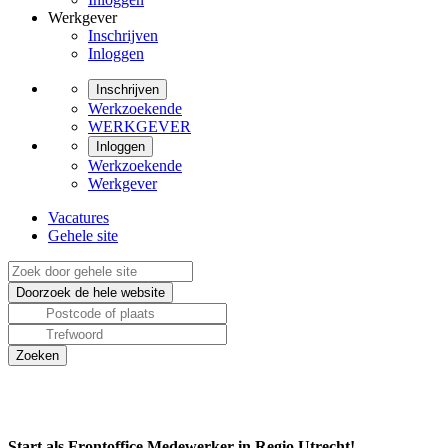
Werkgever
Inschrijven
Inloggen
Inschrijven
Werkzoekende
WERKGEVER
Inloggen
Werkzoekende
Werkgever
Vacatures
Gehele site
Start als Frontoffice Medewerker in Regio Utrecht!