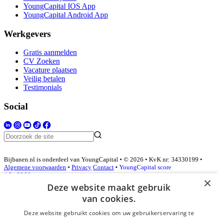
YoungCapital IOS App
YoungCapital Android App
Werkgevers
Gratis aanmelden
CV Zoeken
Vacature plaatsen
Veilig betalen
Testimonials
Social
Bijbanen.nl is onderdeel van YoungCapital • © 2026 • KvK nr: 34330199 •
Algemene voorwaarden
•
Privacy
Contact
•
YoungCapital score
4.3 - 3366 reviews
×
Deze website maakt gebruik
van cookies.
Inloggen als bedrijf
Deze website gebruikt cookies om uw gebruikerservaring te