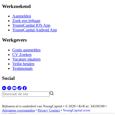
Werkzoekend
Aanmelden
Zoek een bijbaan
YoungCapital IOS App
YoungCapital Android App
Werkgevers
Gratis aanmelden
CV Zoeken
Vacature plaatsen
Veilig betalen
Testimonials
Social
Bijbanen.nl is onderdeel van YoungCapital • © 2026 • KvK nr: 34330199 •
Algemene voorwaarden
•
Privacy
Contact
•
YoungCapital score
4.3 - 3366 reviews