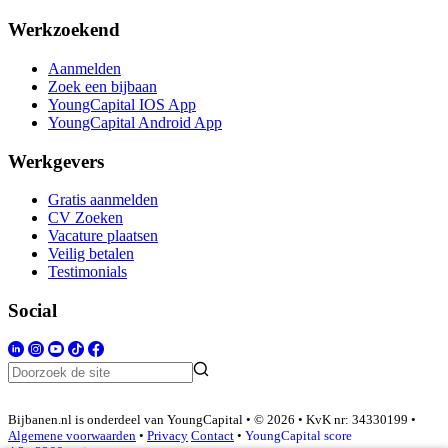
Werkzoekend
Aanmelden
Zoek een bijbaan
YoungCapital IOS App
YoungCapital Android App
Werkgevers
Gratis aanmelden
CV Zoeken
Vacature plaatsen
Veilig betalen
Testimonials
Social
Bijbanen.nl is onderdeel van YoungCapital • © 2026 • KvK nr: 34330199 •
Algemene voorwaarden
•
Privacy
Contact
•
YoungCapital score