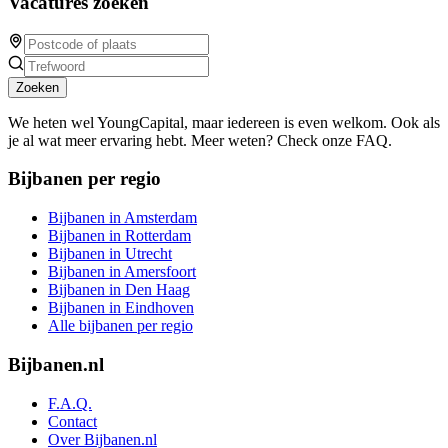
Vacatures zoeken
Zoeken
We heten wel YoungCapital, maar iedereen is even welkom. Ook als
je al wat meer ervaring hebt. Meer weten? Check onze FAQ.
Bijbanen per regio
Bijbanen in Amsterdam
Bijbanen in Rotterdam
Bijbanen in Utrecht
Bijbanen in Amersfoort
Bijbanen in Den Haag
Bijbanen in Eindhoven
Alle bijbanen per regio
Bijbanen.nl
F.A.Q.
Contact
Over Bijbanen.nl