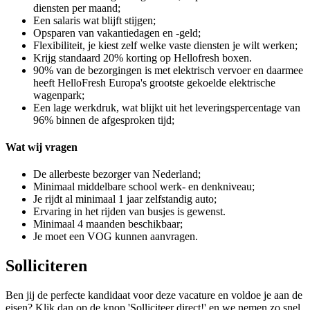
diensten per maand;
Een salaris wat blijft stijgen;
Opsparen van vakantiedagen en -geld;
Flexibiliteit, je kiest zelf welke vaste diensten je wilt werken;
Krijg standaard 20% korting op Hellofresh boxen.
90% van de bezorgingen is met elektrisch vervoer en daarmee
heeft HelloFresh Europa's grootste gekoelde elektrische
wagenpark;
Een lage werkdruk, wat blijkt uit het leveringspercentage van
96% binnen de afgesproken tijd;
Wat wij vragen
De allerbeste bezorger van Nederland;
Minimaal middelbare school werk- en denkniveau;
Je rijdt al minimaal 1 jaar zelfstandig auto;
Ervaring in het rijden van busjes is gewenst.
Minimaal 4 maanden beschikbaar;
Je moet een VOG kunnen aanvragen.
Solliciteren
Ben jij de perfecte kandidaat voor deze vacature en voldoe je aan de
eisen? Klik dan op de knop 'Solliciteer direct!' en we nemen zo snel