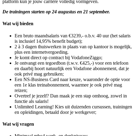
platform kun je jouw carrière volledig vormgeven.
De trainingen starten op 24 augustus en 21 september.
Wat wij bieden
Een bruto maandsalaris van €3239,- o.b.v. 40 uur (het salaris
is inclusief 14,95% benefit budget);
2 à 3 dagen thuiswerken in plaats van op kantoor is mogelijk,
plus een internetvergoeding.
Je komt direct op contract bij VodafoneZiggo;
Je ontvangt een tegoedbon (t.w.v. €425,-) voor een telefoon
en daarbij hoort natuurlijk een Vodafone abonnement, dat je
ook privé mag gebruiken;
Een NS-Business Card naar keuze, waaronder de optie voor
een 1e klas treinabonnement, waarmee je ook privé mag
reizen;
Overtref je jezelf? Dan maak je een stap omhoog, zowel in
functie als salaris!
Unlimited Learning! Kies uit duizenden cursussen, trainingen
en opleidingen, betaald door je werkgever;
Wat wij vragen
Minimaal mbo4 werk- en denkniveau;