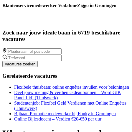
Klantenservicemedewerker VodafoneZiggo in Groningen
Zoek naar jouw ideale baan in 6719 beschikbare
vacatures
Vacatures zoeken
Gerelateerde vacatures
Flexibele thuisbaan: online enquêtes invullen voor beloningen
Deel jouw mening & verdien cadeaubonnen – Word GfK
Panel Lid! (Thuiswerk)
Studentenjob: Flexibel Geld Verdienen met Online Enquêtes
(Thuiswerk)
Bijbaan Promotie medewerker bij Fonky in Groningen
Online Bijlesdocent – Verdien €20-€50 per uur