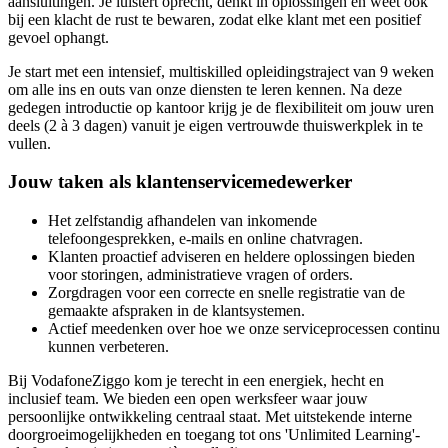
aansluitingen. Je luistert oprecht, denkt in oplossingen en weet ook
bij een klacht de rust te bewaren, zodat elke klant met een positief
gevoel ophangt.
Je start met een intensief, multiskilled opleidingstraject van 9 weken
om alle ins en outs van onze diensten te leren kennen. Na deze
gedegen introductie op kantoor krijg je de flexibiliteit om jouw uren
deels (2 à 3 dagen) vanuit je eigen vertrouwde thuiswerkplek in te
vullen.
Jouw taken als klantenservicemedewerker
Het zelfstandig afhandelen van inkomende
telefoongesprekken, e-mails en online chatvragen.
Klanten proactief adviseren en heldere oplossingen bieden
voor storingen, administratieve vragen of orders.
Zorgdragen voor een correcte en snelle registratie van de
gemaakte afspraken in de klantsystemen.
Actief meedenken over hoe we onze serviceprocessen continu
kunnen verbeteren.
Bij VodafoneZiggo kom je terecht in een energiek, hecht en
inclusief team. We bieden een open werksfeer waar jouw
persoonlijke ontwikkeling centraal staat. Met uitstekende interne
doorgroeimogelijkheden en toegang tot ons 'Unlimited Learning'-