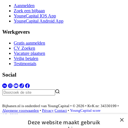
Aanmelden
Zoek een bijbaan
YoungCapital IOS App
YoungCapital Android App
Werkgevers
Gratis aanmelden
CV Zoeken
Vacature plaatsen
Veilig betalen
Testimonials
Social
Bijbanen.nl is onderdeel van YoungCapital • © 2026 • KvK nr: 34330199 •
Algemene voorwaarden
•
Privacy
Contact
•
YoungCapital score
4.3 - 3366 reviews
×
Deze website maakt gebruik