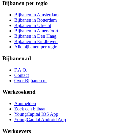
Bijbanen per regio
Bijbanen in Amsterdam
Bijbanen in Rotterdam
Bijbanen in Utrecht
Bijbanen in Amersfoort
Bijbanen in Den Haag
Bijbanen in Eindhoven
Alle bijbanen per regio
Bijbanen.nl
F.A.Q.
Contact
Over Bijbanen.nl
Werkzoekend
Aanmelden
Zoek een bijbaan
YoungCapital IOS App
YoungCapital Android App
Werkgevers