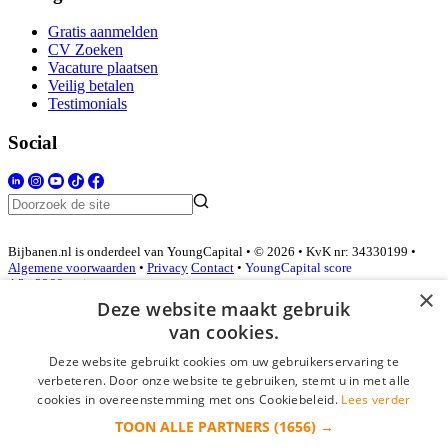
Gratis aanmelden
CV Zoeken
Vacature plaatsen
Veilig betalen
Testimonials
Social
Bijbanen.nl is onderdeel van YoungCapital • © 2026 • KvK nr: 34330199 •
Algemene voorwaarden
•
Privacy
Contact
•
YoungCapital score
4.3 - 3366 reviews
×
Deze website maakt gebruik
van cookies.
Inloggen als bedrijf
Deze website gebruikt cookies om uw gebruikerservaring te
verbeteren. Door onze website te gebruiken, stemt u in met alle
E-mail
*
cookies in overeenstemming met ons Cookiebeleid.
Lees verder
TOON ALLE PARTNERS
(1656) →
Wachtwoord