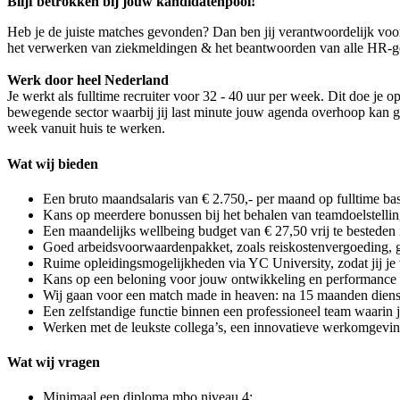
Blijf betrokken bij jouw kandidatenpool!
Heb je de juiste matches gevonden? Dan ben jij verantwoordelijk voor h
het verwerken van ziekmeldingen & het beantwoorden van alle HR-ge
Werk door heel Nederland
Je werkt als fulltime recruiter voor 32 - 40 uur per week. Dit doe je 
bewegende sector waarbij jij last minute jouw agenda overhoop kan goo
week vanuit huis te werken.
Wat wij bieden
Een bruto maandsalaris van € 2.750,- per maand op fulltime bas
Kans op meerdere bonussen bij het behalen van teamdoelstellin
Een maandelijks wellbeing budget van € 27,50 vrij te besteden 
Goed arbeidsvoorwaardenpakket, zoals reiskostenvergoeding, gu
Ruime opleidingsmogelijkheden via YC University, zodat jij je
​Kans op een beloning voor jouw ontwikkeling en performance 
Wij gaan voor een match made in heaven: na 15 maanden diens
Een zelfstandige functie binnen een professioneel team waarin ji
Werken met de leukste collega’s, een innovatieve werkomgeving
Wat wij vragen
Minimaal een diploma mbo niveau 4;