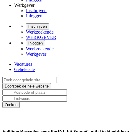
Werkgever
Inschrijven
Inloggen
Inschrijven
Werkzoekende
WERKGEVER
Inloggen
Werkzoekende
Werkgever
Vacatures
Gehele site
Fulltime Recruiter voor PostNL bij YoungCapital in Hoofddorp