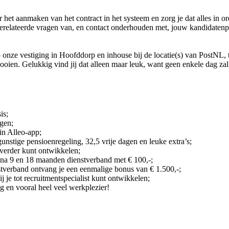
et aanmaken van het contract in het systeem en zorg je dat alles in ord
relateerde vragen van, en contact onderhouden met, jouw kandidatenp
op onze vestiging in Hoofddorp en inhouse bij de locatie(s) van PostNL,
ien. Gelukkig vind jij dat alleen maar leuk, want geen enkele dag zal 
is;
gen;
in Alleo-app;
nstige pensioenregeling, 32,5 vrije dagen en leuke extra’s;
 verder kunt ontwikkelen;
na 9 en 18 maanden dienstverband met € 100,-;
tverband ontvang je een eenmalige bonus van € 1.500,-;
j je tot recruitmentspecialist kunt ontwikkelen;
 en vooral heel veel werkplezier!