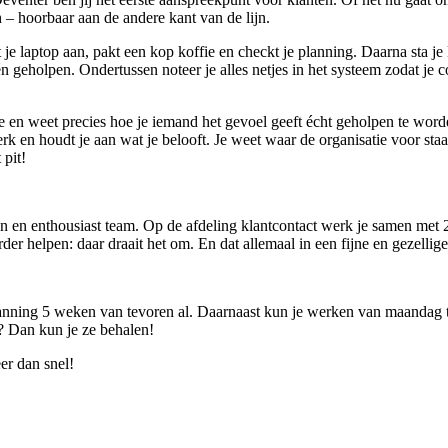
ch – hoorbaar aan de andere kant van de lijn.
t je laptop aan, pakt een kop koffie en checkt je planning. Daarna sta je
én geholpen. Ondertussen noteer je alles netjes in het systeem zodat je 
mee en weet precies hoe je iemand het gevoel geeft écht geholpen te worde
 en houdt je aan wat je belooft. Je weet waar de organisatie voor staat
 pit!
 en enthousiast team. Op de afdeling klantcontact werk je samen met 28 
erder helpen: daar draait het om. En dat allemaal in een fijne en gezel
anning 5 weken van tevoren al. Daarnaast kun je werken van maandag tot 
? Dan kun je ze behalen!
er dan snel!