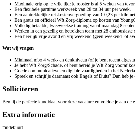
Maximale grip op je vrije tijd: je rooster is al 5 weken van tev
Een flexibele parttime werkweek van 28 tot 34 uur per week.
Een aantrekkelijke reiskostenvergoeding van € 0,23 per kilomet
Een gratis en officieel Wft Zorg-diploma op kosten van YoungC
Volledig betaalde, tweeweekse training vanaf maandag 8 septem
Werken in een gezellig en betrokken team met 28 enthousiaste c
Een heerlijk vrije avond en vrij weekend (geen weekend- of av
Wat wij vragen
Minimaal mbo 4 werk- en denkniveau (of je bent recent afgestu
Je hebt Wft Zorg/Schade, of bent bereid je Wft Zorg vooraf kost
Goede communicatieve en digitale vaardigheden in het Nederla
Spreek en schrijf je daarnaast ook Engels of Duits? Dan heb je 
Solliciteren
Ben jij de perfecte kandidaat voor deze vacature en voldoe je aan de e
Extra informatie
#indebuurt