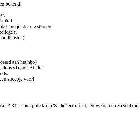
oren bekend!
er.
apital.
ber om je klaar te stomen.
ollega's.
onddiensten).
deerd aan het hbo).
eloos via ons te halen.
nds.
een streepje voor!
isen? Klik dan op de knop 'Solliciteer direct!' en we nemen zo snel mog