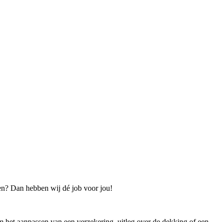
emen? Dan hebben wij dé job voor jou!
m het aanpassen van een verzekering, uitleg over de dekking of een