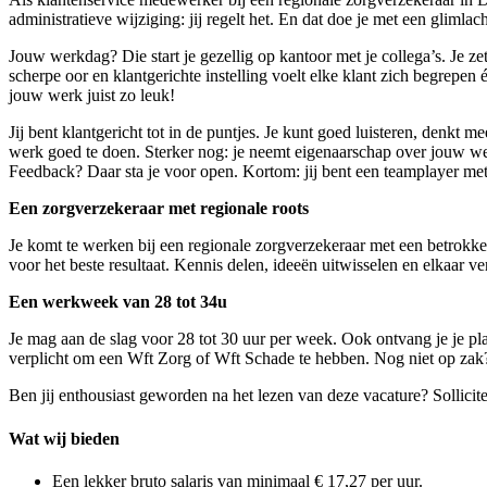
administratieve wijziging: jij regelt het. En dat doe je met een glimla
Jouw werkdag? Die start je gezellig op kantoor met je collega’s. Je ze
scherpe oor en klantgerichte instelling voelt elke klant zich begrepen 
jouw werk juist zo leuk!
Jij bent klantgericht tot in de puntjes. Je kunt goed luisteren, denkt 
werk goed te doen. Sterker nog: je neemt eigenaarschap over jouw werk
Feedback? Daar sta je voor open. Kortom: jij bent een teamplayer met
Een zorgverzekeraar met regionale roots
Je komt te werken bij een regionale zorgverzekeraar met een betrokken
voor het beste resultaat. Kennis delen, ideeën uitwisselen en elkaar v
Een werkweek van 28 tot 34u
Je mag aan de slag voor 28 tot 30 uur per week. Ook ontvang je je pl
verplicht om een Wft Zorg of Wft Schade te hebben. Nog niet op zak
Ben jij enthousiast geworden na het lezen van deze vacature? Sollicite
Wat wij bieden
Een lekker bruto salaris van minimaal € 17,27 per uur.