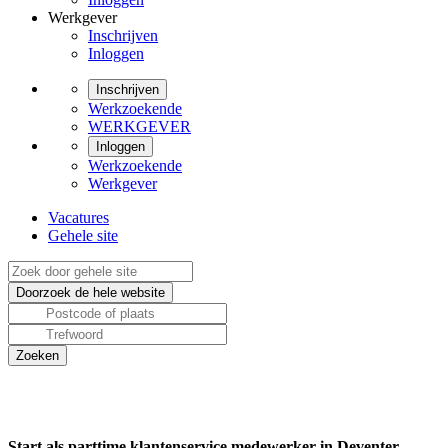
Werkgever
Inschrijven
Inloggen
Inschrijven
Werkzoekende
WERKGEVER
Inloggen
Werkzoekende
Werkgever
Vacatures
Gehele site
Start als parttime klantenservice medewerker in Deventer