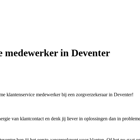
ce medewerker in Deventer
time klantenservice medewerker bij een zorgverzekeraar in Deventer!
 energie van klantcontact en denk jij liever in oplossingen dan in probl
eventer ben jij het eerste aanspreekpunt voor klanten. Of het nu gaat o