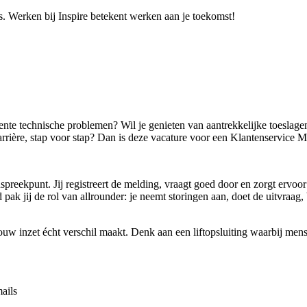
es. Werken bij Inspire betekent werken aan je toekomst!
ente technische problemen? Wil je genieten van aantrekkelijke toeslagen 
 carrière, stap voor stap? Dan is deze vacature voor een Klantenservice
nspreekpunt. Jij registreert de melding, vraagt goed door en zorgt ervo
 pak jij de rol van allrounder: je neemt storingen aan, doet de uitvraag,
w inzet écht verschil maakt. Denk aan een liftopsluiting waarbij mense
ails