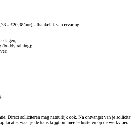
38 – €20,38/uur), afhankelijk van ervaring
oeslagen;
 (buddytraining);
ver;
é
 Direct solliciteren mag natuurlijk ook. Na ontvangst van je sollicitati
p locatie, waar je de kans krijgt om mee te luisteren op de werkvloer.