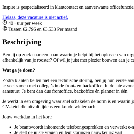
Inspire is gespecialiseerd in klantcontact en aanverwante officefuncti
Helaas, deze vacature is niet actief.
40 - uur per week
Tussen €2.796 en €3.533 Per maand
Beschrijving
Ben jij op zoek naar een baan waarin je helpt bij het oplossen van urg
afhankelijk van je rooster? Of wil je juist met plezier bouwen aan je
Wat ga je doen?
Zodra klanten bellen met een technische storing, ben jij hun eerste aa
je veel samen met collega’s in de front- en backoffice. In de late avond
aanstuurt. Je bent dan dus frontoffice, backoffice én planner in één.
Je werkt in een omgeving waar snel schakelen de norm is en waarin jou
CV-ketel die uitvalt tijdens een koude winternacht.
Jouw werkdag in het kort:
Je beantwoordt inkomende telefoongesprekken en verwerkt e-m
Je stelt de juiste vragen en legt storingen nauwkeurig vast