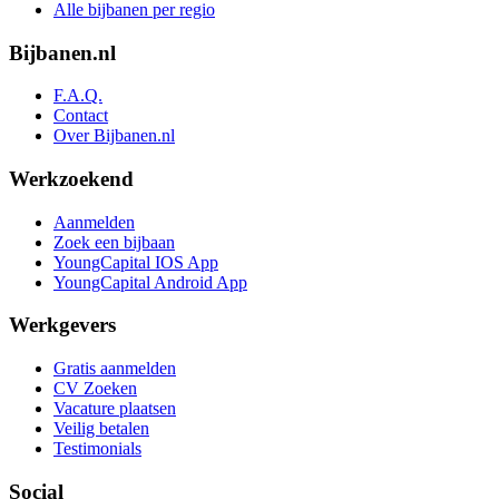
Alle bijbanen per regio
Bijbanen.nl
F.A.Q.
Contact
Over Bijbanen.nl
Werkzoekend
Aanmelden
Zoek een bijbaan
YoungCapital IOS App
YoungCapital Android App
Werkgevers
Gratis aanmelden
CV Zoeken
Vacature plaatsen
Veilig betalen
Testimonials
Social