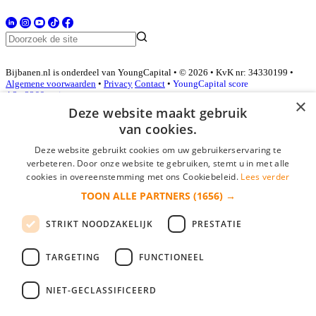
Bijbanen.nl is onderdeel van YoungCapital • © 2026 • KvK nr: 34330199 •
Algemene voorwaarden
•
Privacy
Contact
•
YoungCapital score
4.3 - 3366 reviews
×
Deze website maakt gebruik
van cookies.
Inloggen als bedrijf
Deze website gebruikt cookies om uw gebruikerservaring te
verbeteren. Door onze website te gebruiken, stemt u in met alle
E-mail
*
cookies in overeenstemming met ons Cookiebeleid.
Lees verder
TOON ALLE PARTNERS
(1656) →
Wachtwoord
STRIKT NOODZAKELIJK
PRESTATIE
login gegevens onthouden
Wachtwoord vergeten?
login
TARGETING
FUNCTIONEEL
Bedrijf aanmelden
NIET-GECLASSIFICEERD
Na het aanmelden kun je meteen je vacature plaatsen en heb je je